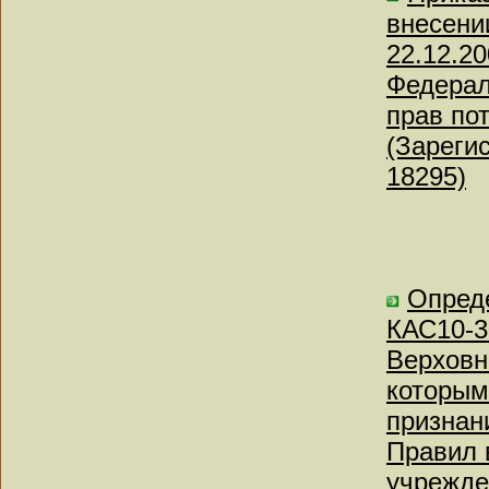
внесени
22.12.2
Федерал
прав по
(Зареги
18295)
Опреде
КАС10-3
Верховн
которым
признан
Правил 
учрежде