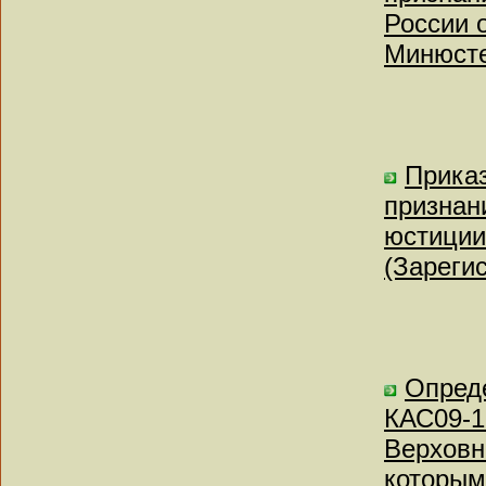
России о
Минюсте
Приказ
признан
юстиции
(Зареги
Опреде
КАС09-1
Верховн
которым