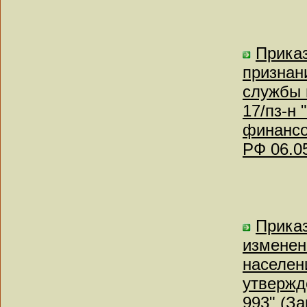
Приказ
признан
службы 
17/пз-н
финансо
РФ 06.0
Приказ
изменен
населен
утвержд
993" (З