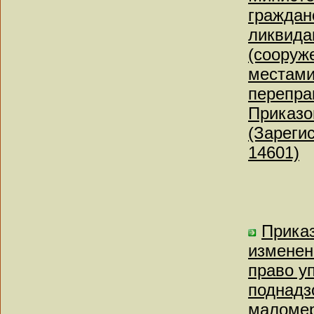
граждан
ликвида
(сооруж
местами
перепра
Приказо
(Зареги
14601)
Приказ
изменен
право у
поднадз
маломер