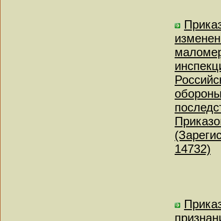
Приказ
изменен
маломер
инспекц
Российс
обороны
последс
Приказо
(Зареги
14732)
Приказ
признан