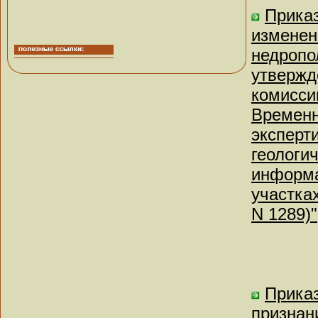
Приказ
изменен
недропо
утвержд
комисси
Временн
эксперт
геологи
информа
участках
N 1289)"
Приказ
признан