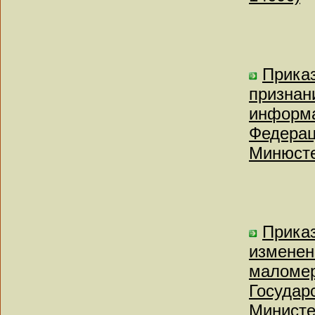
Приказ
признан
информа
Федерац
Минюсте
Приказ
изменен
маломер
Государ
Министе