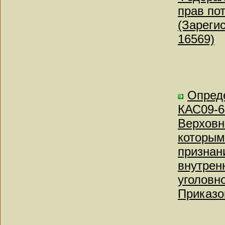
прав по
(Зареги
16569)
Опреде
КАС09-6
Верховн
которым
признан
внутрен
уголовн
Приказо