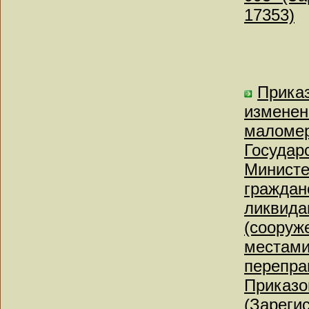
17353)
Приказ
изменен
маломер
Государ
Министе
граждан
ликвида
(сооруж
местами
перепра
Приказо
(Зареги