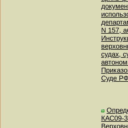
докумен
использ
департа
N 157, а
Инструк
верховн
судах, 
автоном
Приказо
Суде РФ
Опреде
КАС09-3
Верховн