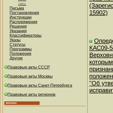
(Зареги
1983г.
Письма
15902)
Постановления
Инструкции
Распоряжения
Решения
Указания
Классификаторы
Опреде
Указы
Статусы
КАС09-5
Программы
Положения
Верховн
Другие
которым
Правовые акты СССР
признан
положен
Правовые акты Москвы
"Об утв
Правовые акты Санкт-Петербурга
исправи
Правовые акты регионов