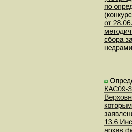
по опре
(конкур
от 28.0
методич
сбора з
недрами
Опреде
КАС09-3
Верховн
которым
заявлен
13.6 Ин
архив ф