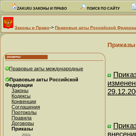
ZAKI.RU ЗАКОНЫ И ПРАВО
ПОИСК ПО САЙТУ
->
Законы и Право
Правовые акты Российской Федера
Приказы
Правовые акты международные
Приказ
Правовые акты Российской
изменен
Федерации
29.12.20
Законы
Кодексы
Конвенции
Соглашения
Протоколы
Правила
Договоры
Приказ
Приказы
внесени
2011г.