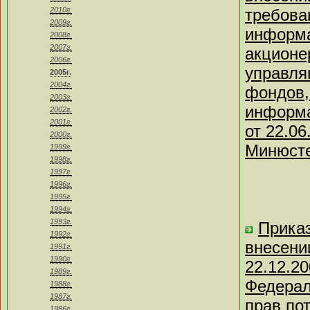
2010г.
требова
2009г.
информа
2008г.
2007г.
акционе
2006г.
управля
2005г.
2004г.
фондов,
2003г.
информа
2002г.
2001г.
от 22.06
2000г.
Минюсте
1999г.
1998г.
1997г.
1996г.
1995г.
1994г.
1993г.
Приказ
1992г.
внесени
1991г.
1990г.
22.12.2
1989г.
Федерал
1988г.
1987г.
прав по
1986г.