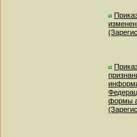
Приказ
изменен
(Зареги
Приказ
признан
информа
Федерац
формы а
(Зареги