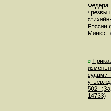
Федерац
чрезвыч
стихийн
России о
Минюсте
Приказ
изменен
судами 
утвержд
502" (З
14733)