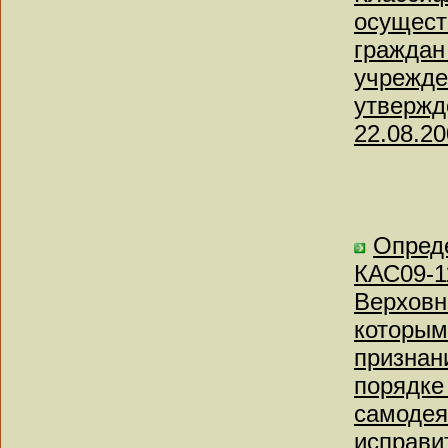
осущест
граждан
учрежде
утвержд
22.08.2
Опреде
КАС09-1
Верховн
которым
признан
порядке
самодея
исправи