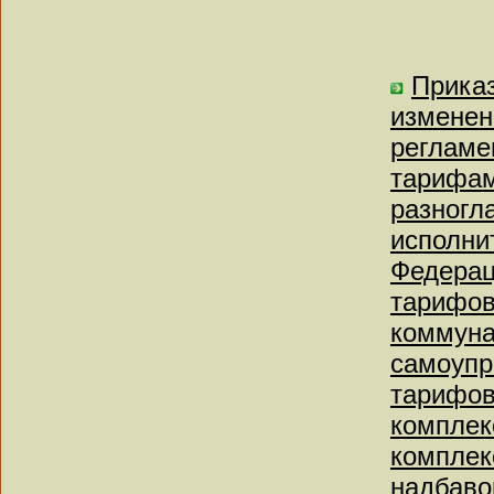
Приказ
изменен
регламе
тарифам
разногл
исполни
Федерац
тарифов
коммуна
самоупр
тарифов
комплек
комплек
надбаво