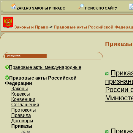
ZAKI.RU ЗАКОНЫ И ПРАВО
ПОИСК ПО САЙТУ
->
Законы и Право
Правовые акты Российской Федера
Приказы
Правовые акты международные
Приказ
Правовые акты Российской
признан
Федерации
России о
Законы
Кодексы
Минюсте
Конвенции
Соглашения
Протоколы
Правила
Договоры
Приказы
Приказ
2011г.