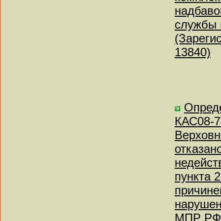
надбаво
службы 
(Зареги
13840)
Опреде
КАС08-7
Верховн
отказан
недейств
пункта 
причине
нарушен
МПР РФ 