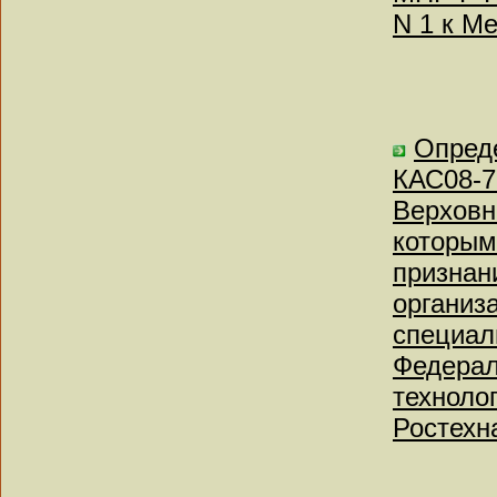
N 1 к М
Опреде
КАС08-7
Верховн
которым
признан
организ
специал
Федерал
техноло
Ростехн