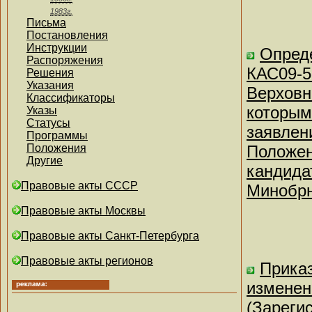
1983г.
Письма
Постановления
Инструкции
Опреде
Распоряжения
КАС09-5
Решения
Указания
Верховн
Классификаторы
которым
Указы
Статусы
заявлен
Программы
Положения
Положен
Другие
кандида
Правовые акты СССР
Минобрн
Правовые акты Москвы
Правовые акты Санкт-Петербурга
Правовые акты регионов
Приказ
изменен
(Зареги