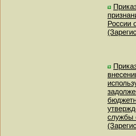
Приказ
признан
России о
(Зареги
Прика
внесени
использ
задолже
бюджетн
утвержд
службы 
(Зареги