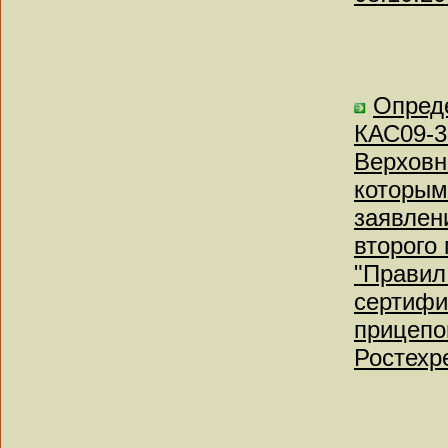
Опреде
КАС09-3
Верховн
которым
заявлен
второго 
"Правил
сертифи
прицепо
Ростехр