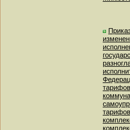
Приказ
изменен
исполне
государ
разногл
исполни
Федерац
тарифов
коммуна
самоупр
тарифов
комплек
комплек