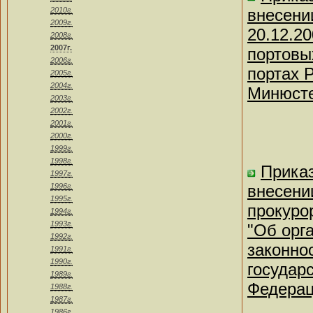
2010г.
внесени
2009г.
20.12.2
2008г.
2007г.
портовы
2006г.
портах 
2005г.
2004г.
Минюсте
2003г.
2002г.
2001г.
2000г.
1999г.
1998г.
Приказ
1997г.
1996г.
внесени
1995г.
прокуро
1994г.
1993г.
"Об орг
1992г.
законно
1991г.
1990г.
государ
1989г.
Федерац
1988г.
1987г.
1986г.