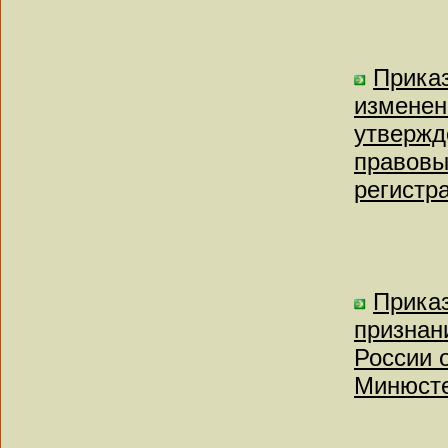
Приказ
изменен
утвержд
правовы
регистр
Приказ
признан
России о
Минюсте