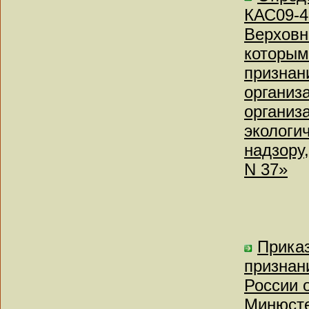
КАС09-4
Верховн
которым
признан
организ
организ
экологи
надзору,
N 37»
Приказ
признан
России о
Минюсте