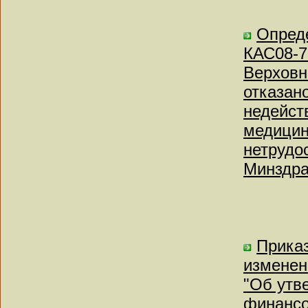
Опреде
КАС08-7
Верховн
отказан
недейст
медицин
нетрудо
Минздра
Приказ
изменен
"Об утв
финансо