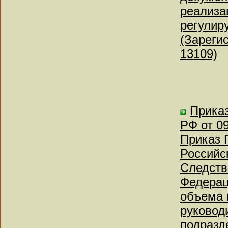
реализа
регулир
(Зареги
13109)
Приказ
РФ от 0
Приказ 
Российс
Следств
Федерац
объема 
руковод
подразд