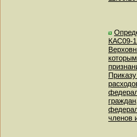
Опреде
КАС09-1
Верховн
которым
признан
Приказу
расходо
федерал
граждан
федерал
членов 