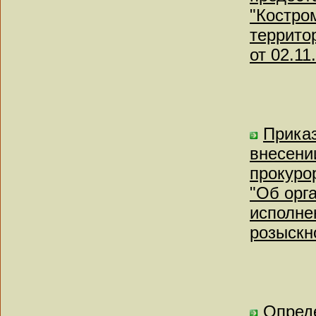
"Костро
террито
от 02.11
Приказ
внесени
прокуро
"Об орг
исполне
розыскн
Опреде