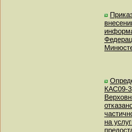
Приказ
внесени
информа
Федерац
Минюсте
Опреде
КАС09-3
Верховн
отказан
частичн
на услу
предост