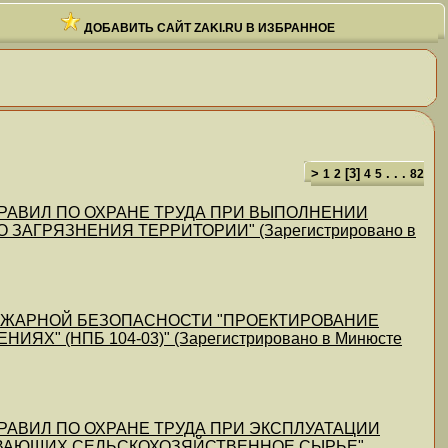
ДОБАВИТЬ САЙТ ZAKI.RU В ИЗБРАННОЕ
>
[
3
]
. . .
1
2
4
5
82
ИИ ПРАВИЛ ПО ОХРАНЕ ТРУДА ПРИ ВЫПОЛНЕНИИ
АГРЯЗНЕНИЯ ТЕРРИТОРИИ" (Зарегистрировано в
М ПОЖАРНОЙ БЕЗОПАСНОСТИ "ПРОЕКТИРОВАНИЕ
" (НПБ 104-03)" (Зарегистрировано в Минюсте
И ПРАВИЛ ПО ОХРАНЕ ТРУДА ПРИ ЭКСПЛУАТАЦИИ
ЫВАЮЩИХ СЕЛЬСКОХОЗЯЙСТВЕННОЕ СЫРЬЕ"