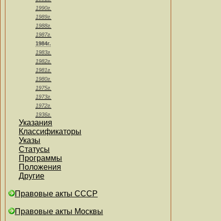
1990г.
1989г.
1988г.
1987г.
1984г.
1983г.
1982г.
1981г.
1980г.
1975г.
1973г.
1972г.
1936г.
Указания
Классификаторы
Указы
Статусы
Программы
Положения
Другие
Правовые акты СССР
Правовые акты Москвы