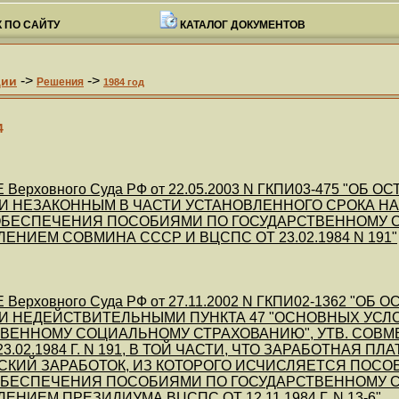
 ПО САЙТУ
КАТАЛОГ ДОКУМЕНТОВ
->
->
ции
Решения
1984 год
4
Верховного Суда РФ от 22.05.2003 N ГКПИ03-475 "О
 НЕЗАКОННЫМ В ЧАСТИ УСТАНОВЛЕННОГО СРОКА НА
ОБЕСПЕЧЕНИЯ ПОСОБИЯМИ ПО ГОСУДАРСТВЕННОМУ 
ЕНИЕМ СОВМИНА СССР И ВЦСПС ОТ 23.02.1984 N 191"
Верховного Суда РФ от 27.11.2002 N ГКПИ02-1362 "
И НЕДЕЙСТВИТЕЛЬНЫМИ ПУНКТА 47 "ОСНОВНЫХ УС
ТВЕННОМУ СОЦИАЛЬНОМУ СТРАХОВАНИЮ", УТВ. СОВ
3.02.1984 Г. N 191, В ТОЙ ЧАСТИ, ЧТО ЗАРАБОТНАЯ 
СКИЙ ЗАРАБОТОК, ИЗ КОТОРОГО ИСЧИСЛЯЕТСЯ ПОСОБИ
ОБЕСПЕЧЕНИЯ ПОСОБИЯМИ ПО ГОСУДАРСТВЕННОМУ С
НИЕМ ПРЕЗИДИУМА ВЦСПС ОТ 12.11.1984 Г. N 13-6"