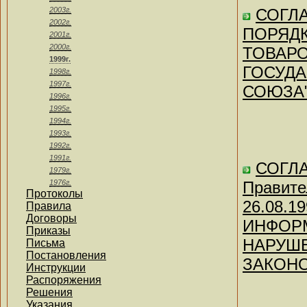
2003г.
СОГЛА
2002г.
ПОРЯД
2001г.
2000г.
ТОВАР
1999г.
ГОСУДА
1998г.
1997г.
СОЮЗА
1996г.
1995г.
1994г.
1993г.
1992г.
1991г.
СОГЛА
1979г.
1976г.
Правите
Протоколы
26.08.
Правила
Договоры
ИНФОРМ
Приказы
НАРУШ
Письма
Постановления
ЗАКОНО
Инструкции
Распоряжения
Решения
Указания