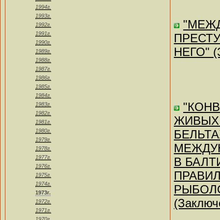
1994г.
1993г.
"МЕЖ
1992г.
1991г.
ПРЕСТУ
1990г.
НЕГО" (
1989г.
1988г.
1987г.
1986г.
1985г.
1984г.
"КОН
1983г.
1982г.
ЖИВЫХ 
1981г.
1980г.
БЕЛЬТА
1979г.
МЕЖДУ
1978г.
1977г.
В БАЛТ
1976г.
ПРАВИ
1975г.
1974г.
РЫБОЛО
1973г.
(Заключе
1972г.
1971г.
1970г.