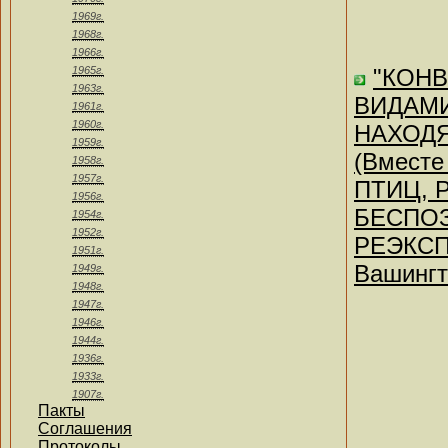
1969г.
1968г.
1966г.
1965г.
"КОН
1963г.
ВИДАМИ
1961г.
1960г.
НАХОД
1959г.
(Вмест
1958г.
1957г.
ПТИЦ, 
1956г.
БЕСПОЗ
1954г.
1952г.
РЕЭКСПО
1951г.
Вашингт
1949г.
1948г.
1947г.
1946г.
1944г.
1936г.
1933г.
1907г.
Пакты
Соглашения
Протоколы