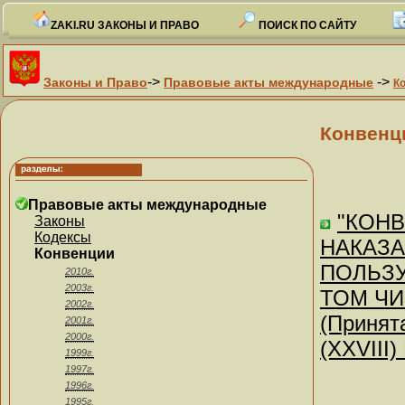
ZAKI.RU ЗАКОНЫ И ПРАВО
ПОИСК ПО САЙТУ
->
->
Законы и Право
Правовые акты международные
К
Конвенц
Правовые акты международные
"КОН
Законы
Кодексы
НАКАЗА
Конвенции
ПОЛЬЗ
2010г.
2003г.
ТОМ ЧИ
2002г.
(Принят
2001г.
2000г.
(XXVIII
1999г.
1997г.
1996г.
1995г.