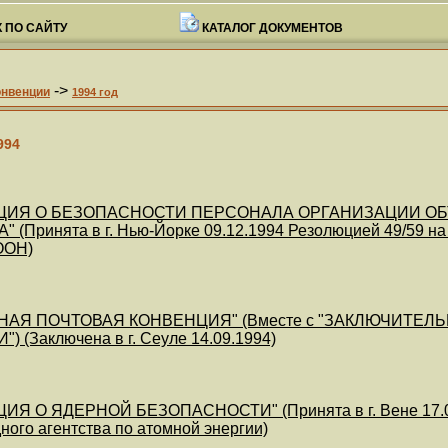
 ПО САЙТУ
КАТАЛОГ ДОКУМЕНТОВ
->
онвенции
1994 год
994
ЦИЯ О БЕЗОПАСНОСТИ ПЕРСОНАЛА ОРГАНИЗАЦИИ ОБ
(Принята в г. Нью-Йорке 09.12.1994 Резолюцией 49/59 на
ООН)
НАЯ ПОЧТОВАЯ КОНВЕНЦИЯ" (Вместе с "ЗАКЛЮЧИТЕ
 (Заключена в г. Сеуле 14.09.1994)
ИЯ О ЯДЕРНОЙ БЕЗОПАСНОСТИ" (Принята в г. Вене 17.06
ого агентства по атомной энергии)