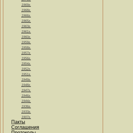
1969г.
1968г.
1966г.
1965г.
1963г.
1961г.
1960г.
1959г.
1958г.
1957г.
1956г.
1954г.
1952г.
1951г.
1949г.
1948г.
1947г.
1946г.
1944г.
1936г.
1933г.
1907г.
Пакты
Соглашения
Протоколы