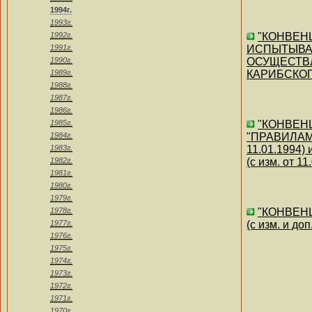
1994г.
1993г.
1992г.
"КОНВЕН
1991г.
ИСПЫТЫВАЮ
1990г.
ОСУЩЕСТВЛ
1989г.
КАРИБСКОГО
1988г.
1987г.
1986г.
1985г.
"КОНВЕН
1984г.
"ПРАВИЛАМ
1983г.
11.01.199
1982г.
(с изм. от 1
1981г.
1980г.
1979г.
1978г.
"КОНВЕНЦИ
1977г.
(с изм. и доп
1976г.
1975г.
1974г.
1973г.
1972г.
1971г.
1970г.