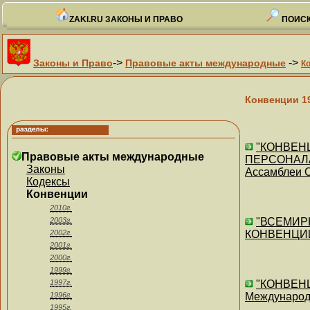
ZAKI.RU ЗАКОНЫ И ПРАВО
ПОИСК
->
->
Законы и Право
Правовые акты международные
К
Конвенции 1
"КОНВЕН
Правовые акты международные
ПЕРСОНАЛА" 
Законы
Ассамблеи 
Кодексы
Конвенции
2010г.
2003г.
"ВСЕМИР
2002г.
КОНВЕНЦИИ")
2001г.
2000г.
1999г.
1997г.
"КОНВЕНЦ
1996г.
Международн
1995г.