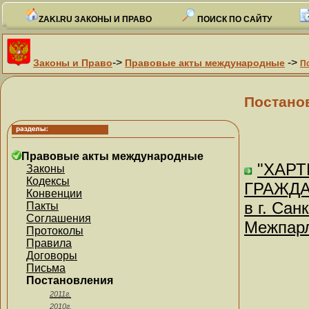
ZAKI.RU ЗАКОНЫ И ПРАВО
ПОИСК ПО САЙТУ
->
->
Законы и Право
Правовые акты международные
П
Постано
Правовые акты международные
"ХАРТ
Законы
Кодексы
ГРАЖДА
Конвенции
в г. Са
Пакты
Соглашения
Межпарл
Протоколы
Правила
Договоры
Письма
Постановления
2011г.
2010г.