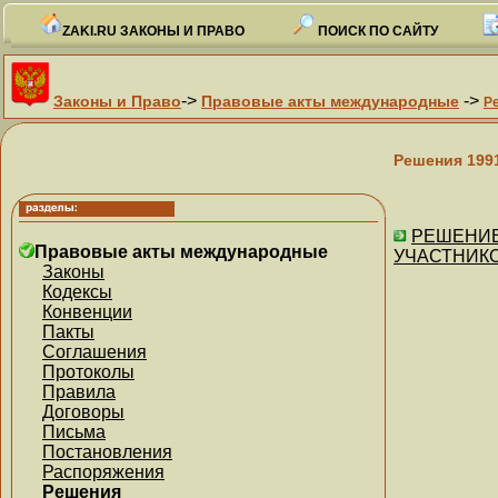
ZAKI.RU ЗАКОНЫ И ПРАВО
ПОИСК ПО САЙТУ
->
->
Законы и Право
Правовые акты международные
Р
Решения 199
РЕШЕНИЕ 
Правовые акты международные
УЧАСТНИКОВ 
Законы
Кодексы
Конвенции
Пакты
Соглашения
Протоколы
Правила
Договоры
Письма
Постановления
Распоряжения
Решения