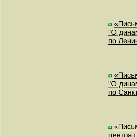
«Письм
"О дина
по Лени
«Письм
"О дина
по Санк
«Письм
центра 