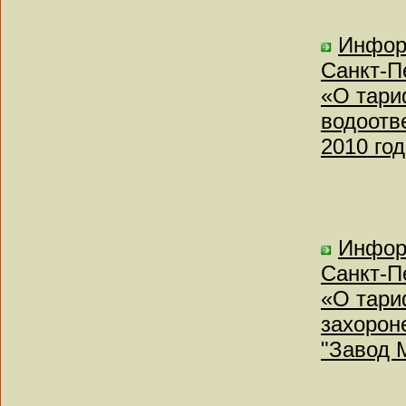
Инфор
Санкт-Пе
«О тари
водоотв
2010 го
Инфор
Санкт-Пе
«О тари
захорон
"Завод 