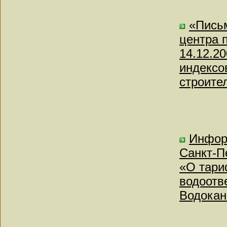
«Письм
центра 
14.12.2
индексо
строите
Инфор
Санкт-Пе
«О тари
водоотв
Водокан