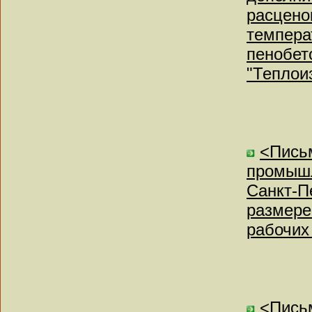
расцено
темпера
пенобет
"Теплои
<Письм
промышл
Санкт-П
размере
рабочих
<Письм