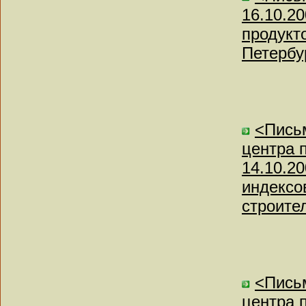
16.10.2
продукт
Петербур
<Письм
центра 
14.10.2
индексо
строител
<Письм
центра 