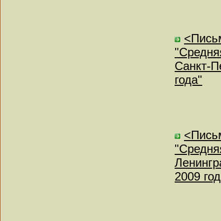
<Письм
"Средня
Санкт-П
года"
<Письм
"Средня
Ленингр
2009 год