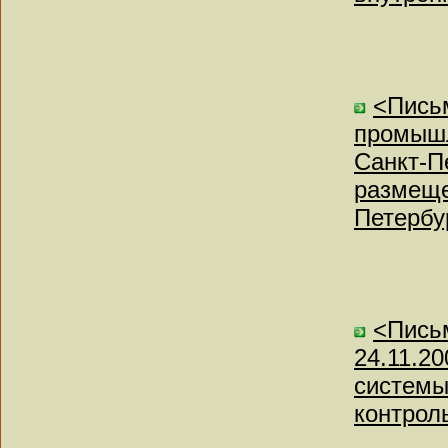
<Письм
промышл
Санкт-П
размеще
Петербу
<Пись
24.11.2
системы
контрол