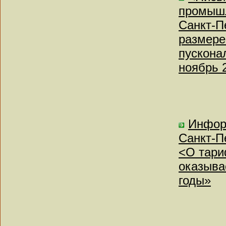
промышл
Санкт-П
размере
пускона
ноябрь 
Инфор
Санкт-Пе
<О тари
оказыва
годы»