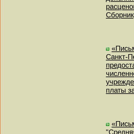
расцено
Сборник
«Пись
Санкт-П
предост
численн
учрежде
платы за
«Письм
"Средня