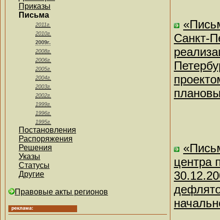
Приказы
Письма
«Пись
2011г.
2010г.
Санкт-Пе
2009г.
реализа
2008г.
2006г.
Петербур
2005г.
проекто
2004г.
2003г.
плановы
2002г.
1999г.
1996г.
1995г.
Постановления
Распоряжения
«Письм
Решения
Указы
центра 
Статусы
30.12.2
Другие
дефлято
Правовые акты регионов
начальн