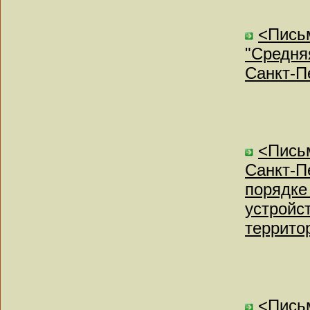
<Письм
"Средня
Санкт-Пе
<Пись
Санкт-Пе
порядке
устройс
террито
<Письм