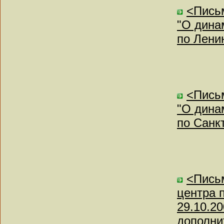
<Письм
"О дина
по Лени
<Письм
"О дина
по Санк
<Письм
центра 
29.10.2
дополни