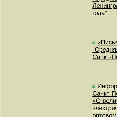
Ленингр
года"
«Письм
"Средня
Санкт-П
Инфор
Санкт-Пе
«О вели
электри
оптовом