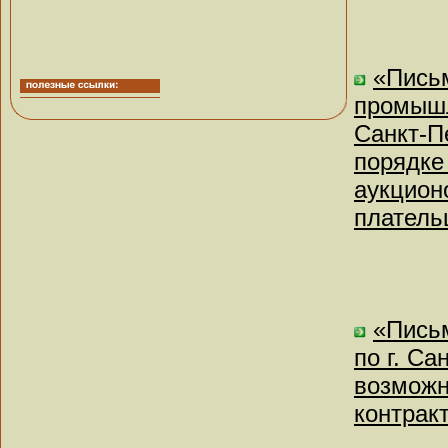
«Письм
промышл
Санкт-П
порядке
аукцион
плател
«Пись
по г. Са
возможн
контрак