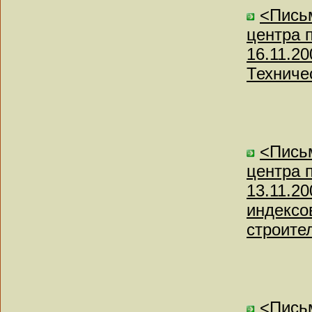
<Письм
центра 
16.11.2
Техниче
<Письм
центра 
13.11.2
индексо
строител
<Пись