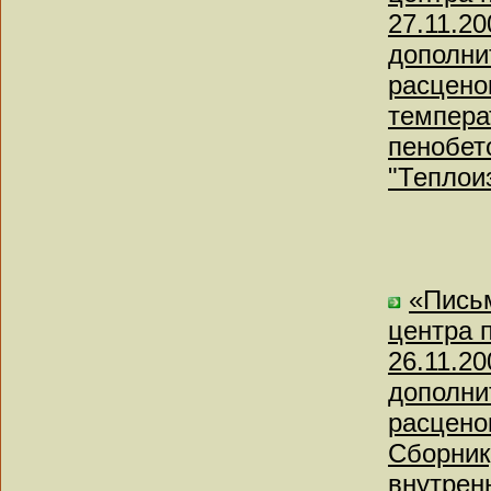
27.11.2
дополни
расцено
темпера
пенобет
"Теплои
«Письм
центра 
26.11.2
дополни
расцено
Сборник
внутрен