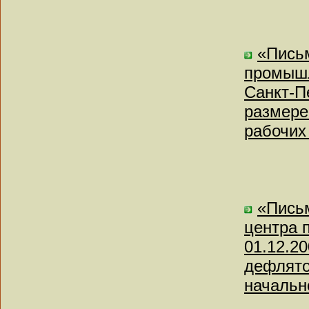
«Письм
промышл
Санкт-П
размере
рабочих
«Письм
центра 
01.12.2
дефлято
начальн