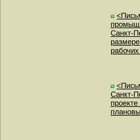
<Письм
промышл
Санкт-П
размере
рабочих
<Пись
Санкт-Пе
проекте
плановы