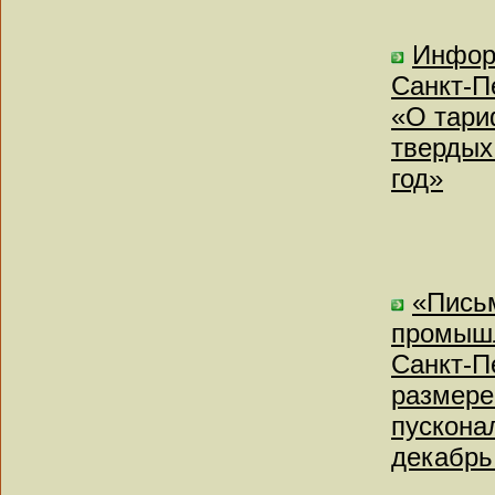
Инфор
Санкт-Пе
«О тари
твердых
год»
«Письм
промышл
Санкт-П
размере
пускона
декабрь