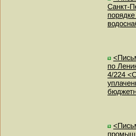
Санкт-Пе
порядке
водосна
<Пись
по Ленин
4/224 <
уплачен
бюджет
<Письм
промышл