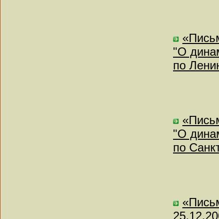
«Письм
"О дина
по Лени
«Письм
"О дина
по Санк
«Пись
25.12.2