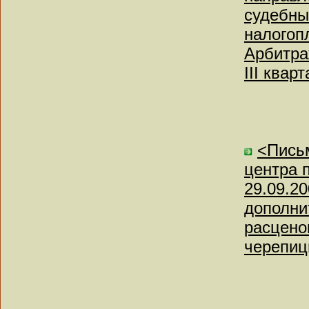
судебны
налогоп
Арбитра
III квар
<Письм
центра 
29.09.2
дополни
расцено
черепиц