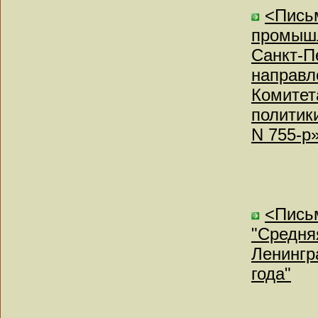
<Письм
промышл
Санкт-П
направл
Комитет
политики
N 755-р
<Письм
"Средня
Ленингр
года"