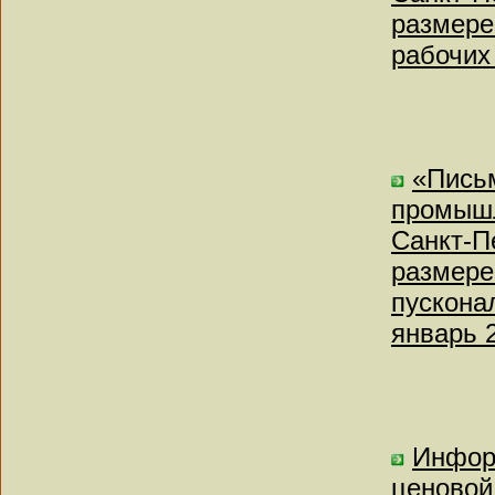
размере
рабочих
«Письм
промышл
Санкт-П
размере
пускона
январь 
Инфор
ценовой