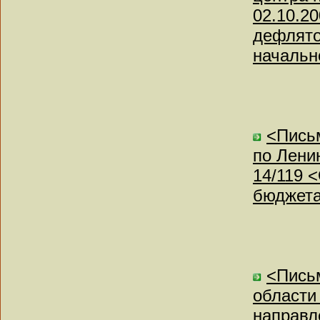
02.10.2
дефлято
начальн
<Пись
по Ленин
14/119 
бюджета
<Пись
области
направл