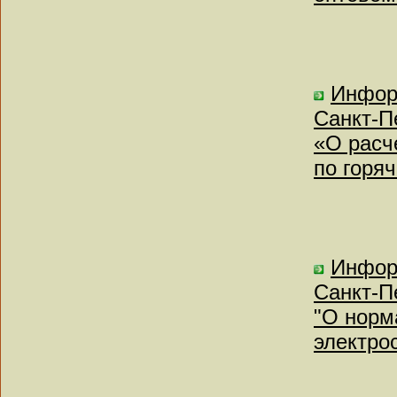
Инфор
Санкт-Пе
«О расч
по горя
Инфор
Санкт-Пе
"О норм
электро