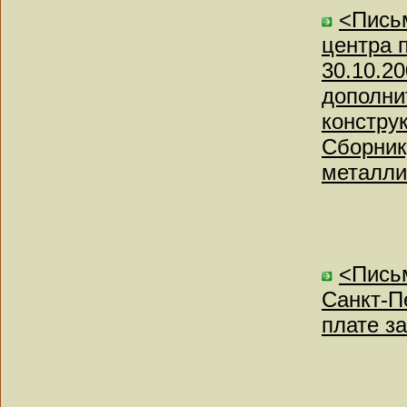
<Письм
центра 
30.10.2
дополни
констру
Сборник
металли
<Пись
Санкт-Пе
плате з