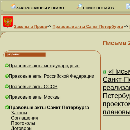
ZAKI.RU ЗАКОНЫ И ПРАВО
ПОИСК ПО САЙТУ
->
->
Законы и Право
Правовые акты Санкт-Петербурга
Письма 
Правовые акты международные
«Пись
Правовые акты Российской Федерации
Санкт-Пе
реализа
Правовые акты СССР
Петербур
Правовые акты Москвы
проекто
Правовые акты Санкт-Петербурга
плановы
Законы
Соглашения
Протоколы
Договоры