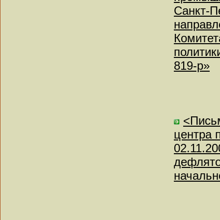
Санкт-П
направл
Комитет
политики
819-р»
<Письм
центра 
02.11.2
дефлято
начальн