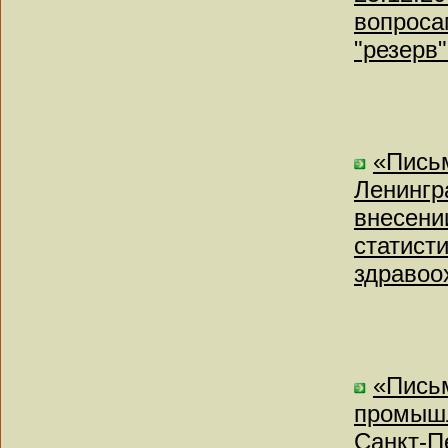
вопроса
"резерв
«Пись
Ленингр
внесени
статист
здравоо
«Письм
промышл
Санкт-П