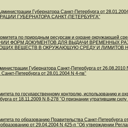
дминистрации Губернатора Санкт-Петербурга от 28.01.
АЦИИ ГУБЕРНАТОРА САНКТ-ПЕТЕРБУРГА"
митета по природным ресурсам и охране окружающей среды
НИИ ФОРМ ДОКУМЕНТОВ ДЛЯ ВЫДАЧИ ВРЕМЕННЫХ Р
ЮЩИХ ВЕЩЕСТВ В ОКРУЖАЮЩУЮ СРЕДУ И ЛИМИТОВ Н
министрации Губернатора Санкт-Петербурга от 26.08.2010 
 Санкт-Петербурга от 28.01.2004 N 4-пв"
митета по государственному контролю, использованию и ох
бурга от 18.11.2009 N 8-278 "О признании утратившим силу 
митета по образованию Правительства Санкт-Петербурга от 
 образованию от 29.04.2004 N 425-п "Об утверждении Регл