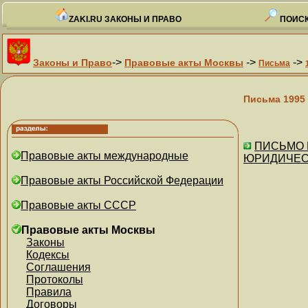
ZAKI.RU ЗАКОНЫ И ПРАВО
ПОИСК
->
->
->
Законы и Право
Правовые акты Москвы
Письма
Письма 1995
ПИСЬМО Г
Правовые акты международные
ЮРИДИЧЕС
Правовые акты Российской Федерации
Правовые акты СССР
Правовые акты Москвы
Законы
Кодексы
Соглашения
Протоколы
Правила
Договоры