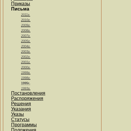
Приказы
Письма
2011г.
2010г.
2009г.
2008г.
2007г.
2005г.
2004г.
2003г.
2002г.
2001г.
2000г.
1999г.
1998г.
1995г.
1993г.
Постановления
Распоряжения
Решения
Указания
Указы
Статусы
Программы
Положения