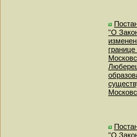
Постан
"О Зако
изменен
границе
Московс
Люберец
образова
существ
Московс
Постан
"О Зако