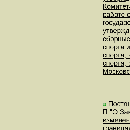
Комитета
работе 
государ
утвержд
сборные
спорта 
спорта,
спорта,
Московс
Постан
П "О За
изменен
граница