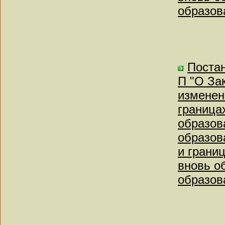
образов
Постан
П "О За
изменен
граница
образов
образов
и грани
вновь о
образов