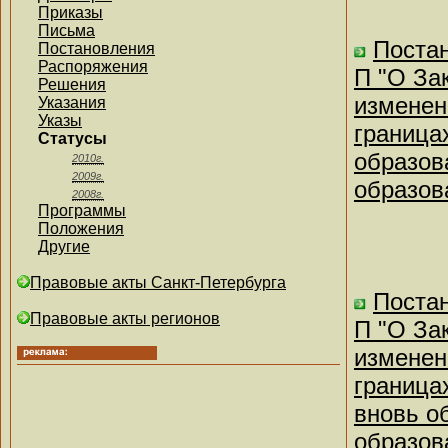
Приказы
Письма
Постан
Постановления
Распоряжения
П "О За
Решения
изменен
Указания
Указы
граница
Статусы
образов
2010г.
2009г.
образов
2008г.
Программы
Положения
Другие
Правовые акты Санкт-Петербурга
Постан
Правовые акты регионов
П "О За
изменен
граница
вновь о
образов