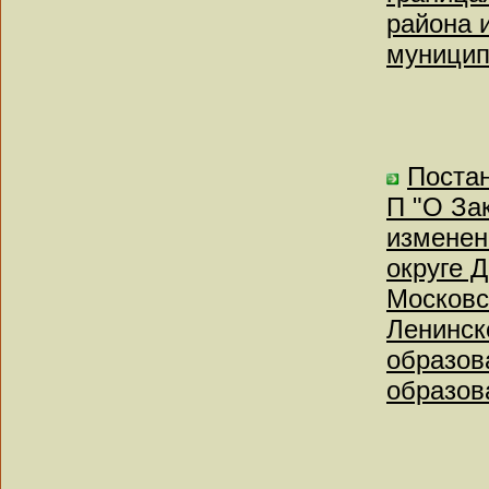
района 
муницип
Постан
П "О За
изменен
округе Д
Московс
Ленинск
образов
образов