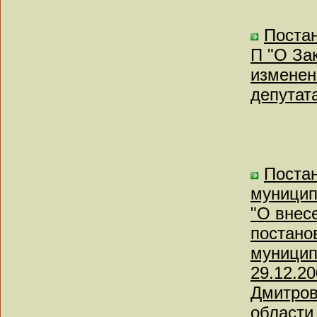
Постан
П "О За
изменен
депутат
Поста
муницип
"О внес
постано
муницип
29.12.2
Дмитров
области