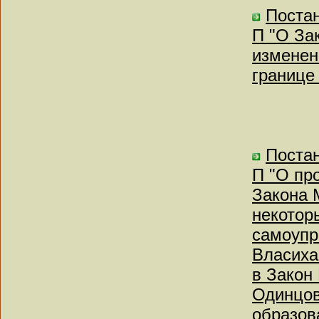
Постан
П "О За
изменен
границе
Постан
П "О пр
Закона 
некотор
самоупр
Власиха
в Закон
Одинцов
образов