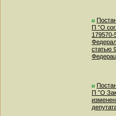
Постан
П "О со
179570-
Федерал
статью 
Федерац
Постан
П "О За
изменен
депутат