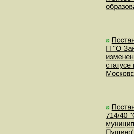
образов
Постан
П "О За
изменен
статусе
Московс
Постан
714/40 
муницип
Пущино"