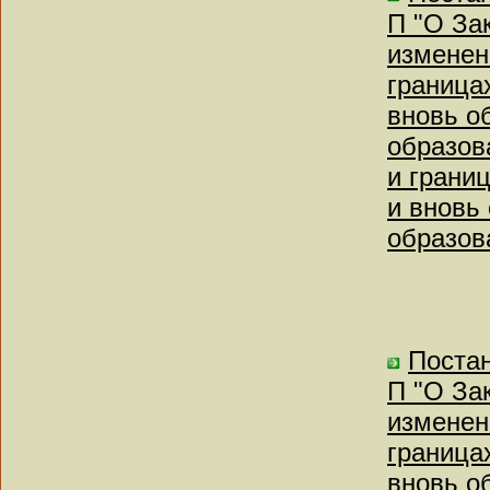
П "О За
изменен
граница
вновь о
образов
и грани
и вновь
образов
Постан
П "О За
изменен
граница
вновь о