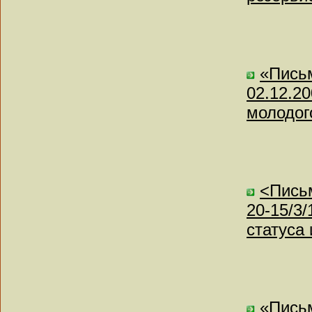
«Письм
02.12.20
молодог
<Письм
20-15/3
статуса
«Письм