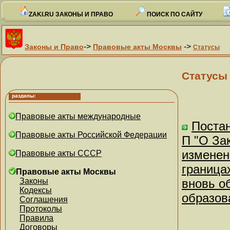
ZAKI.RU ЗАКОНЫ И ПРАВО
ПОИСК ПО САЙТУ
->
->
Законы и Право
Правовые акты Москвы
Статусы
Статусы
Правовые акты международные
Постан
Правовые акты Российской Федерации
П "О За
изменен
Правовые акты СССР
граница
Правовые акты Москвы
Законы
вновь о
Кодексы
образов
Соглашения
Протоколы
Правила
Договоры