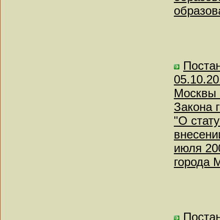
образов
Поста
05.10.2
Москвы 
Закона 
"О стат
внесени
июля 20
города 
Поста