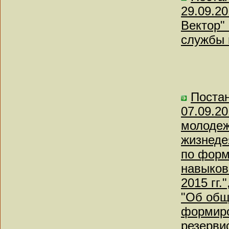
29.09.2
Вектор"
службы 
Поста
07.09.2
молодеж
жизнеде
по форм
навыков
2015 гг.
"Об общ
формиро
резерви