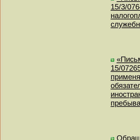
15/3/07
налогоп
служебн
«Письм
15/0726
применя
обязате
иностра
пребыва
Обращ