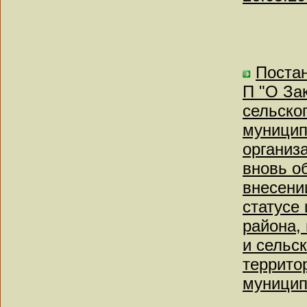
Постан
П "О За
сельско
муницип
организ
вновь о
внесени
статусе
района,
и сельс
террито
муницип