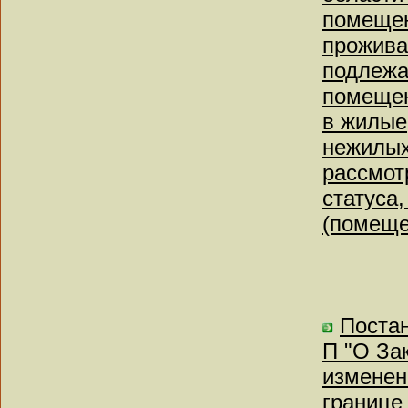
помещен
прожива
подлежа
помещен
в жилые
нежилых
рассмот
статуса
(помеще
Постан
П "О За
изменен
границе