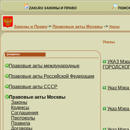
ZAKI.RU ЗАКОНЫ И ПРАВО
ПОИСК
->
->
Законы и Право
Правовые акты Москвы
Указы
Указы
УКАЗ Мэр
Правовые акты международные
ГОРОДСКОГ
Правовые акты Российской Федерации
Правовые акты СССР
Указ Мэра
Правовые акты Москвы
Законы
Кодексы
Указ Мэра
Соглашения
Протоколы
Правила
Договоры
Указ Мэра