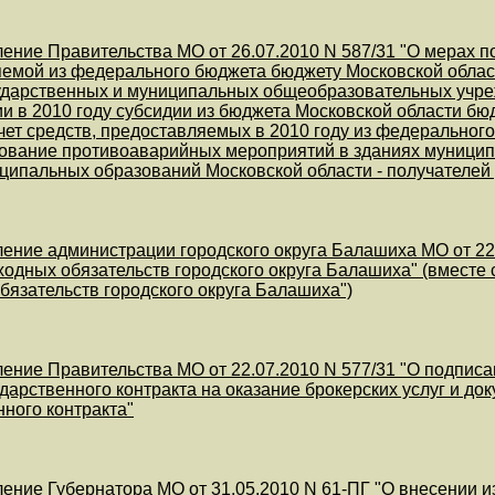
ение Правительства МО от 26.07.2010 N 587/31 "О мерах п
емой из федерального бюджета бюджету Московской облас
ударственных и муниципальных общеобразовательных учре
и в 2010 году субсидии из бюджета Московской области б
счет средств, предоставляемых в 2010 году из федеральног
ование противоаварийных мероприятий в зданиях муницип
ципальных образований Московской области - получателей 
ение администрации городского округа Балашиха МО от 22
ходных обязательств городского округа Балашиха" (вместе
бязательств городского округа Балашиха")
ение Правительства МО от 22.07.2010 N 577/31 "О подписа
ударственного контракта на оказание брокерских услуг и д
нного контракта"
ение Губернатора МО от 31.05.2010 N 61-ПГ "О внесении 