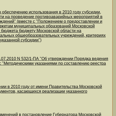
о обеспечению использования в 2010 году субсидии,
ти на проведение противоаварийных мероприятий в
ждений" (вместе с "Положением о предоставлении и
юджетам муниципальных образований Московской
о бюджета бюджету Московской области на
альных общеобразовательных учреждений, критериях
указанной субсидии")
.07.2010 N 532/1-ПА "Об утверждении Порядка ведения
 с "Методическими указаниями по составлению реестра
нии в 2010 году от имени Правительства Московской
окументов, касающихся реализации указанного
изменений в постановление Губернатора Московской