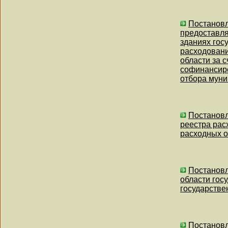
Постановл
предоставля
зданиях гос
расходовани
области за 
софинансир
отбора муни
Постановл
реестра рас
расходных о
Постановл
области гос
государстве
Постановл