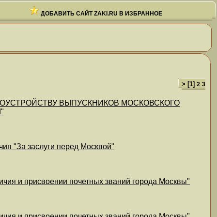
ДОБАВИТЬ САЙТ ZAKI.RU В ИЗБРАННОЕ
> [
1
]
2
3
ТРУДОУСТРОЙСТВУ ВЫПУСКНИКОВ МОСКОВСКОГО
"
чия "За заслуги перед Москвой"
личия и присвоении почетных званий города Москвы"
личия и присвоении почетных званий города Москвы"