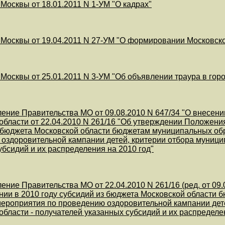
 Москвы от 18.01.2011 N 1-УМ "О кадрах"
 Москвы от 19.04.2011 N 27-УМ "О формировании Московско
 Москвы от 25.01.2011 N 3-УМ "Об объявлении траура в гор
ение Правительства МО от 09.08.2010 N 647/34 "О внесен
области от 22.04.2010 N 261/16 "Об утверждении Положени
 бюджета Московской области бюджетам муниципальных об
оздоровительной кампании детей, критерии отбора муници
убсидий и их распределения на 2010 год"
ение Правительства МО от 22.04.2010 N 261/16 (ред. от 0
нии в 2010 году субсидий из бюджета Московской области
мероприятия по проведению оздоровительной кампании дет
области - получателей указанных субсидий и их распределе