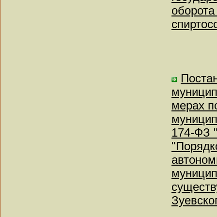
оборота 
спиртос
Постан
муницип
мерах п
муницип
174-ФЗ 
"Порядк
автоном
муницип
существ
Зуевско