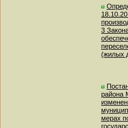
Опреде
18.10.2
произво
3 Закон
обеспеч
пересел
(жилых 
Поста
района 
изменен
муницип
мерах п
государ