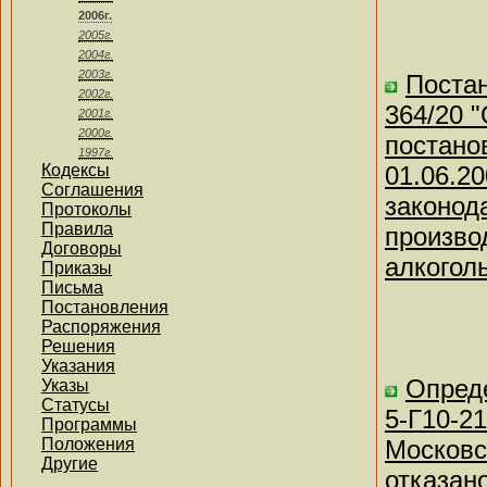
2006г.
2005г.
2004г.
2003г.
Постан
2002г.
364/20 
2001г.
2000г.
постано
1997г.
Кодексы
01.06.2
Соглашения
законод
Протоколы
Правила
произво
Договоры
алкогол
Приказы
Письма
Постановления
Распоряжения
Решения
Указания
Опреде
Указы
Статусы
5-Г10-2
Программы
Положения
Московск
Другие
отказан