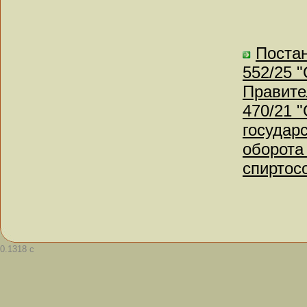
Постан
552/25 
Правите
470/21 
государ
оборота 
спиртос
0.1318 с