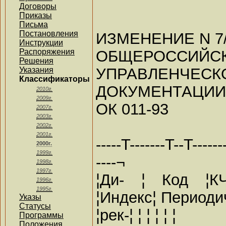
Договоры
Приказы
Письма
Постановления
ИЗМЕНЕНИЕ N 7/
Инструкции
ОБЩЕРОССИЙС
Распоряжения
Решения
УПРАВЛЕНЧЕСК
Указания
Классификаторы
ДОКУМЕНТАЦИИ 
2010г.
2009г.
ОК 011-93
2007г.
2003г.
2002г.
2001г.
-----T-------T--T-------
2000г.
1999г.
----¬
1998г.
1997г.
¦Ди- ¦ Код ¦К
1996г.
1995г.
¦Индекс¦ Периоди
Указы
Статусы
¦рек-¦ ¦ ¦ ¦ ¦ ¦
Программы
Положения