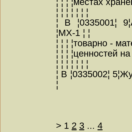
¦ ¦ ¦ ¦местах хранен
¦ ¦ ¦ ¦ ¦ ¦ ¦
¦ В ¦0335001¦ 9
¦МХ-1 ¦ ¦
¦ ¦ ¦ ¦товарно - ма
¦ ¦ ¦ ¦ценностей на
¦ ¦ ¦ ¦ ¦ ¦ ¦
¦ В ¦0335002¦ 5¦Ж
¦
>
1
2
3
...
4