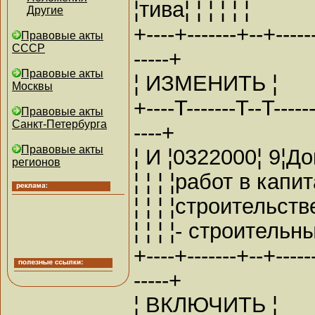
¦тива¦ ¦ ¦ ¦ ¦ ¦
Другие
+----+-------+--+------
Правовые акты
СССР
-----+
Правовые акты
¦ ИЗМЕНИТЬ ¦
Москвы
+----T-------T--T-------
Правовые акты
Санкт-Петербурга
----+
Правовые акты
¦ И ¦0322000¦ 9¦До
регионов
¦ ¦ ¦ ¦работ в капит
¦ ¦ ¦ ¦строительств
¦ ¦ ¦ ¦- строительны
+----+-------+--+------
-----+
¦ ВКЛЮЧИТЬ ¦