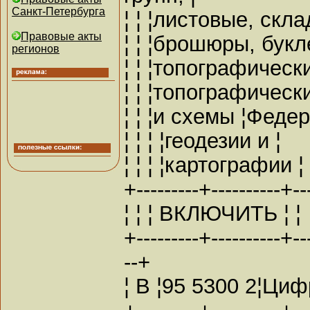
Санкт-Петербурга
¦ ¦ ¦листовые, скл
Правовые акты
¦ ¦ ¦брошюры, бук
регионов
¦ ¦ ¦топографическ
¦ ¦ ¦топографическ
¦ ¦ ¦и схемы ¦Феде
¦ ¦ ¦ ¦геодезии и ¦
¦ ¦ ¦ ¦картографии ¦
+---------+----------+---
¦ ¦ ¦ ВКЛЮЧИТЬ ¦ ¦
+---------+----------+---
--+
¦ В ¦95 5300 2¦Циф
+---------+----------+---