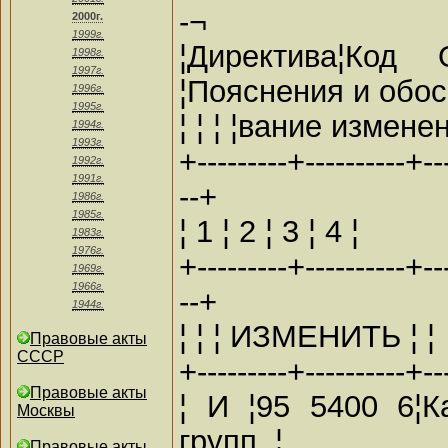
-¬
2000г.
1999г.
¦Директива¦Код
1998г.
1997г.
¦Пояснения и обос
1996г.
1995г.
¦ ¦ ¦ ¦вание измене
1994г.
1993г.
+---------+----------+---
1992г.
1991г.
--+
1986г.
1985г.
¦ 1 ¦ 2 ¦ 3 ¦ 4 ¦
1983г.
1976г.
+---------+----------+---
1969г.
1966г.
--+
1944г.
¦ ¦ ¦ ИЗМЕНИТЬ ¦ ¦
Правовые акты
СССР
+---------+----------+---
Правовые акты
¦ И ¦95 5400 6¦
Москвы
групп, ¦
Правовые акты