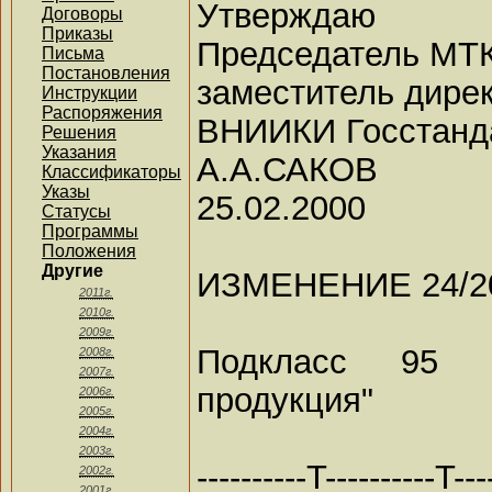
Утверждаю
Договоры
Приказы
Председатель МТК
Письма
Постановления
заместитель дире
Инструкции
Распоряжения
ВНИИКИ Госстанд
Решения
Указания
А.А.САКОВ
Классификаторы
Указы
25.02.2000
Статусы
Программы
Положения
Другие
ИЗМЕНЕНИЕ 24/2
2011г.
2010г.
2009г.
Подкласс 95 5
2008г.
2007г.
продукция"
2006г.
2005г.
2004г.
2003г.
----------T----------T----
2002г.
2001г.