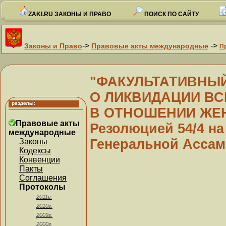
ZAKI.RU ЗАКОНЫ И ПРАВО
ПОИСК ПО САЙТУ
->
->
Законы и Право
Правовые акты международные
П
"ФАКУЛЬТАТИВНЫЙ
О ЛИКВИДАЦИИ В
В ОТНОШЕНИИ ЖЕНЩ
Правовые акты
Резолюцией 54/4 на
международные
Генеральной Асса
Законы
Кодексы
Конвенции
Пакты
Соглашения
Протоколы
2011г.
2010г.
2009г.
2000г.