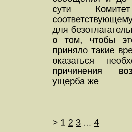
сути Комите
соответствующему
для безотлагатель
о том, чтобы эт
приняло такие вр
оказаться необ
причинения воз
ущерба же
>
1
2
3
...
4