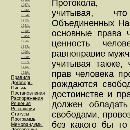
Протокола,
1957г.
учитывая, чт
1956г.
1954г.
Объединенных Нац
1952г.
1951г.
основные права ч
1948г.
1945г.
ценность чело
1936г.
1933г.
равноправие мужч
1929г.
1928г.
учитывая также,
1927г.
1926г.
прав человека пр
1919г.
Правила
рождаются свобо
Договоры
Письма
достоинстве и пр
Постановления
Распоряжения
должен обладать
Решения
Резолюции
свободами, прово
Статусы
Программы
без какого бы то
Меморандумы
Декларации