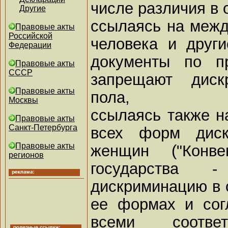
числе различия в 
Другие
ссылаясь на межд
Правовые акты
Российской
человека и друг
Федерации
документы по пр
Правовые акты
СССР
запрещают диск
Правовые акты
пола,
Москвы
ссылаясь также н
Правовые акты
Санкт-Петербурга
всех форм диск
Правовые акты
женщин ("Конв
регионов
государства 
дискриминацию в 
ее формах и сог
всеми соотве