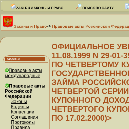
ZAKI.RU ЗАКОНЫ И ПРАВО
ПОИСК ПО САЙТУ
->
Законы и Право
Правовые акты Российской Федера
ОФИЦИАЛЬНОЕ УВЕ
11.08.1999 N 29-0
ПО ЧЕТВЕРТОМУ К
Правовые акты
ГОСУДАРСТВЕННО
международные
ЗАЙМА РОССИЙСК
Правовые акты
ЧЕТВЕРТОЙ СЕРИИ
Российской
Федерации
КУПОННОГО ДОХО
Законы
Кодексы
ЧЕТВЕРТОГО КУПОН
Конвенции
ПО 17.02.2000)>
Соглашения
Протоколы
Правила