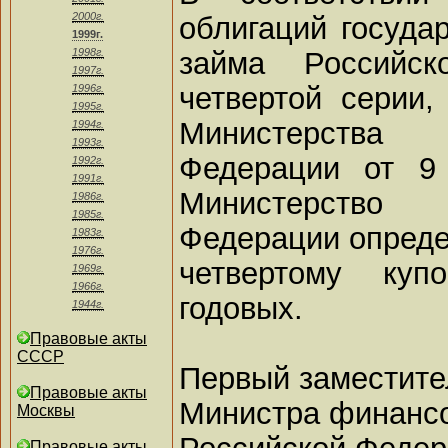
2000г.
облигаций государ
1999г.
займа Российск
1998г.
1997г.
четвертой серии
1996г.
1995г.
Министерства
1994г.
1993г.
Федерации от 9
1992г.
1991г.
Министерство
1986г.
1985г.
Федерации опреде
1983г.
1976г.
четвертому ку
1969г.
1966г.
годовых.
1944г.
Правовые акты
СССР
Первый заместите
Правовые акты
Министра финанс
Москвы
Российской Феде
Правовые акты