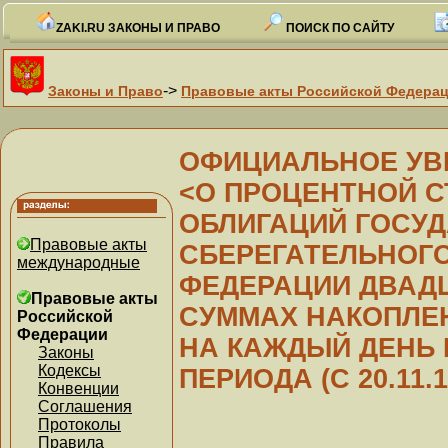
ZAKI.RU ЗАКОНЫ И ПРАВО
ПОИСК ПО САЙТУ
->
Законы и Право
Правовые акты Российской Федера
ОФИЦИАЛЬНОЕ УВ
<О ПРОЦЕНТНОЙ С
ОБЛИГАЦИЙ ГОСУ
Правовые акты
СБЕРЕГАТЕЛЬНОГ
международные
ФЕДЕРАЦИИ ДВАДЦ
Правовые акты
СУММАХ НАКОПЛЕ
Российской
Федерации
НА КАЖДЫЙ ДЕНЬ
Законы
Кодексы
ПЕРИОДА (С 20.11.1
Конвенции
Соглашения
Протоколы
Правила