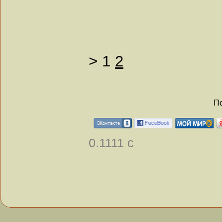
>
1
2
По
0.1111 с