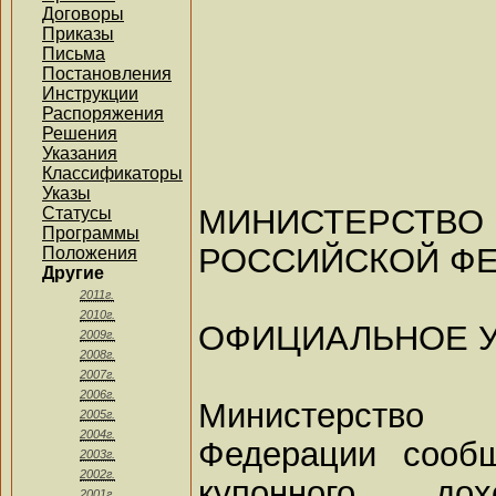
Договоры
Приказы
Письма
Постановления
Инструкции
Распоряжения
Решения
Указания
Классификаторы
Указы
МИНИСТЕР
Статусы
Программы
РОССИЙСКОЙ Ф
Положения
Другие
2011г.
2010г.
ОФИЦИАЛЬНОЕ 
2009г.
2008г.
2007г.
2006г.
Министерство
2005г.
2004г.
Федерации сооб
2003г.
2002г.
купонного до
2001г.