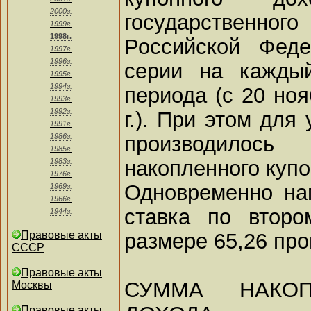
2000г.
государственног
1999г.
1998г.
Российской Фед
1997г.
1996г.
серии на каждый
1995г.
1994г.
периода (с 20 ноя
1993г.
1992г.
г.). При этом для
1991г.
производило
1986г.
1985г.
накопленного купо
1983г.
1976г.
Одновременно на
1969г.
1966г.
ставка по второ
1944г.
размере 65,26 про
Правовые акты
СССР
Правовые акты
СУММА НАКОП
Москвы
Правовые акты