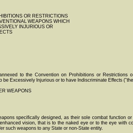
IBITIONS OR RESTRICTIONS
NVENTIONAL WEAPONS WHICH
SIVELY INJURIOUS OR
FECTS
 annexed to the Convention on Prohibitions or Restrictions 
 Excessively Injurious or to have Indiscriminate Effects ("the
SER WEAPONS
weapons specifically designed, as their sole combat function or
nhanced vision, that is to the naked eye or to the eye with co
sfer such weapons to any State or non-State entity.