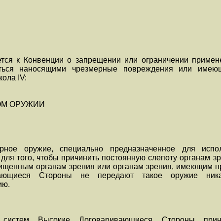
тся к Конвенции о запрещении или ограничении примен
аться наносящими чрезмерные повреждения или имеющ
кола IV:
ОМ ОРУЖИИ
рное оружие, специально предназначенное для испо
 для того, чтобы причинить постоянную слепоту органам з
ащищенным органам зрения или органам зрения, имеющим п
вающиеся Стороны не передают такое оружие ника
ию.
 систем Высокие Договаривающиеся Стороны при