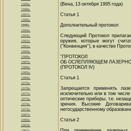
(Вена, 13 октября 1995 года)
1999г.
1998г.
Статья 1
1997г.
1996г.
Дополнительный протокол
1995г.
1994г.
Следующий Протокол прилагае
1993г.
оружия, которые могут счит
1992г.
("Конвенция"), в качестве Прото
1991г.
1990г.
"ПРОТОКОЛ
1988г.
ОБ ОСЛЕПЛЯЮЩЕМ ЛАЗЕРН
1987г.
(ПРОТОКОЛ IV)
1986г.
1985г.
Статья 1
1984г.
1979г.
Запрещается применять лазе
1978г.
исключительно или в том числе
1977г.
оптические приборы, т.е. нез
1975г.
зрения. Высокие Договари
1974г.
негосударственному образован
1973г.
1967г.
Статья 2
1966г.
1963г.
При применении лазерных
1961г.