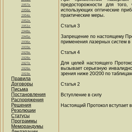
предосторожности для того,
1957г.
использующих оптические приб
1956г.
практические меры.
1954г.
1952г.
Статья 3
1951г.
1948г.
Запрещение по настоящему Про
1945г.
применения лазерных систем в 
1936г.
1933г.
Статья 4
1929г.
1928г.
Для целей настоящего Протоко
1927г.
вызывает серьезную инвалидно
1926г.
зрения ниже 20/200 по таблицам
1919г.
Правила
Договоры
Статья 2
Письма
Постановления
Вступление в силу
Распоряжения
Решения
Настоящий Протокол вступает в с
Резолюции
Статусы
Программы
Меморандумы
Декларации