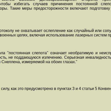
 чтобы избегать случаев причинения постоянной сле
оры. Такие меры предосторожности включают подготовку
токолу не охватывает ослепление как случайный или со
военных целях, включая использование лазерных систем п
ла "постоянная слепота" означает необратимую и неисп
сть, не поддающуюся излечению. Серьезная инвалидност
 Снеллена, измеряемой на обоих глазах."
илу, как это предусмотрено в пунктах 3 и 4 статьи 5 Конве