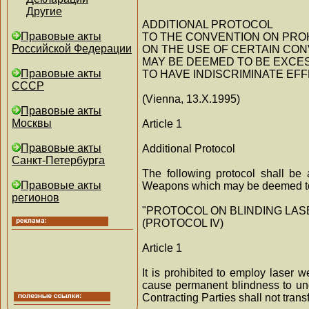
Другие
ADDITIONAL PROTOCOL
Правовые акты
TO THE CONVENTION ON PROH
Российской Федерации
ON THE USE OF CERTAIN CO
MAY BE DEEMED TO BE EXCES
Правовые акты
TO HAVE INDISCRIMINATE EF
СССР
(Vienna, 13.X.1995)
Правовые акты
Москвы
Article 1
Правовые акты
Additional Protocol
Санкт-Петербурга
The following protocol shall be
Правовые акты
Weapons which may be deemed to be
регионов
"PROTOCOL ON BLINDING LA
(PROTOCOL IV)
Article 1
It is prohibited to employ laser 
cause permanent blindness to une
Contracting Parties shall not tran