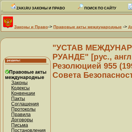
ZAKI.RU ЗАКОНЫ И ПРАВО
ПОИСК ПО САЙТУ
->
->
Законы и Право
Правовые акты международные
Д
"УСТАВ МЕЖДУНАР
РУАНДЕ" [рус., англ
Резолюцией 955 (19
Правовые акты
Совета Безопаснос
международные
Законы
Кодексы
Конвенции
Пакты
Соглашения
Протоколы
Правила
Договоры
Письма
Постановления