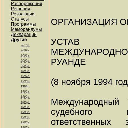
Распоряжения
Решения
Резолюции
Статусы
ОРГАНИЗАЦИЯ 
Программы
Меморандумы
Декларации
УСТАВ
Другие
2010г.
МЕЖДУНАРОД
2009г.
2003г.
РУАНДЕ
2002г.
2000г.
1999г.
1997г.
(8 ноября 1994 год
1996г.
1994г.
1993г.
1992г.
Международный 
1991г.
1990г.
судебного п
1989г.
1988г.
ответственных
1986г.
1985г.