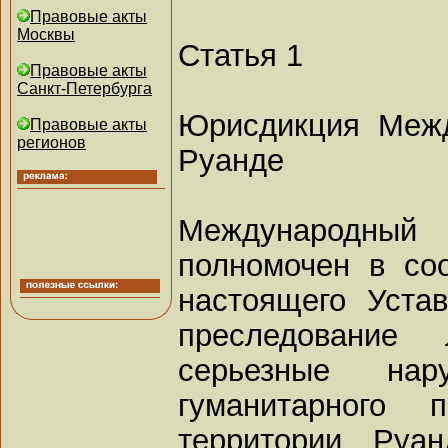
Правовые акты
Москвы
Статья 1
Правовые акты
Санкт-Петербурга
Юрисдикция Межд
Правовые акты
регионов
Руанде
Международны
полномочен в со
настоящего Уста
преследование 
серьезные нар
гуманитарного 
территории Руа