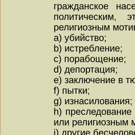
гражданское нас
политическим, э
религиозным моти
a) убийство;
b) истребление;
c) порабощение;
d) депортация;
e) заключение в т
f) пытки;
g) изнасилования;
h) преследование
или религиозным 
i) другие бесчело