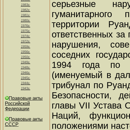
серьезные нар
1983г.
1982г.
гуманитарного 
1981г.
1980г.
территории Руа
1976г.
1975г.
ответственных за 
1974г.
нарушения, сов
1972г.
1959г.
соседних государ
1956г.
1950г.
1994 года по 
1949г.
1948г.
(именуемый в да
1946г.
1945г.
трибунал по Руан
1944г.
1943г.
Безопасности, д
Правовые акты
главы VII Устава
Российской
Федерации
Наций, функцион
Правовые акты
положениями наст
СССР