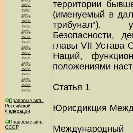
территории бывш
1983г.
1982г.
(именуемый в да
1981г.
1980г.
трибунал"), 
1976г.
1975г.
Безопасности, д
1974г.
главы VII Устава
1972г.
1959г.
Наций, функцион
1956г.
1950г.
положениями наст
1949г.
1948г.
1946г.
1945г.
Статья 1
1944г.
1943г.
Правовые акты
Юрисдикция Межд
Российской
Федерации
Правовые акты
Международный 
СССР