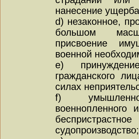
нанесение ущерба
d) незаконное, пр
большом мас
присвоение иму
военной необходи
e) принуждени
гражданского ли
силах неприятель
f) умышлен
военнопленного 
беспристрас
судопроизводство;