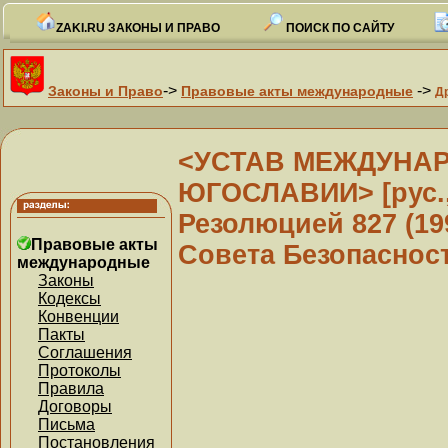
ZAKI.RU ЗАКОНЫ И ПРАВО
ПОИСК ПО САЙТУ
->
->
Законы и Право
Правовые акты международные
Д
<УСТАВ МЕЖДУНА
ЮГОСЛАВИИ> [рус., 
Резолюцией 827 (19
Правовые акты
Совета Безопаснос
международные
Законы
Кодексы
Конвенции
Пакты
Соглашения
Протоколы
Правила
Договоры
Письма
Постановления