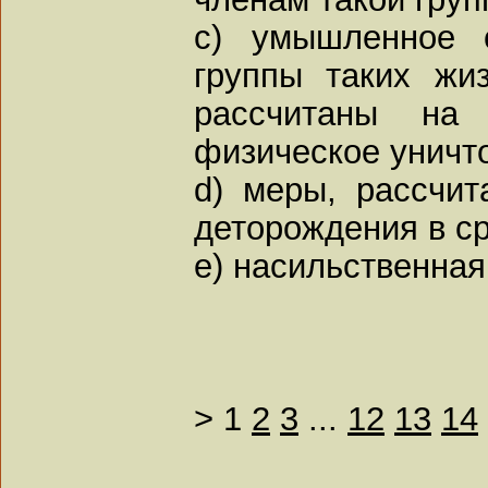
c) умышленное с
группы таких жи
рассчитаны на
физическое уничт
d) меры, рассчи
деторождения в ср
e) насильственная
>
1
2
3
...
12
13
14