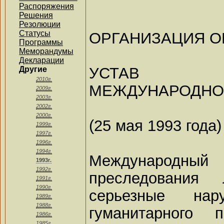
Распоряжения
Решения
Резолюции
Статусы
ОРГАНИЗАЦИЯ 
Программы
Меморандумы
Декларации
УСТАВ
Другие
2010г.
МЕЖДУНАРОДНО
2009г.
2003г.
2002г.
2000г.
(25 мая 1993 года)
1999г.
1997г.
1996г.
1994г.
Международный 
1993г.
1992г.
преследования 
1991г.
1990г.
серьезные нар
1989г.
1988г.
гуманитарного 
1986г.
1985г.