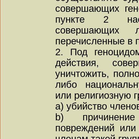
совершающих ген
пункте 2 нас
совершающих 
перечисленные в п
2. Под геноцидо
действия, сов
уничтожить, полно
либо национальн
или религиозную г
a) убийство члено
b) причинени
повреждений или 
членам такой груп