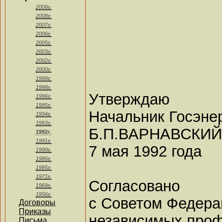
2009г.
2008г.
2007г.
2006г.
2005г.
2003г.
2002г.
2000г.
1999г.
1998г.
Утверждаю
1996г.
1995г.
Начальник Госэне
1994г.
1993г.
Б.П.ВАРНАВСКИЙ
1992г.
1991г.
7 мая 1992 года
1990г.
1986г.
1985г.
1971г.
Согласовано
1969г.
1956г.
с Советом Федера
Договоры
Приказы
независимых про
Письма