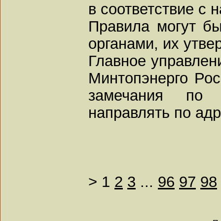
в соответствие с
Правила могут б
органами, их утв
Главное управлени
Минтопэнерго Рос
замечания по
направлять по адр
>
1
2
3
...
96
97
98