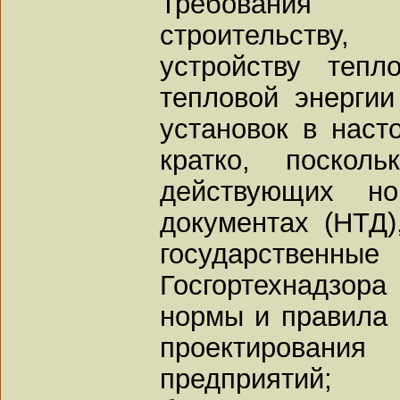
Требования 
строительству
устройству тепл
тепловой энерги
установок в нас
кратко, поскол
действующих но
документах (НТД)
государственн
Госгортехнадзо
нормы и правила 
проектиров
предприятий