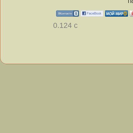
По
0.124 с