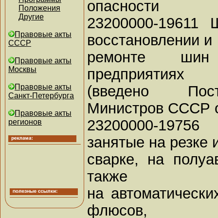
опасности
Положения
Другие
23200000-19611 
Правовые акты
восстановлении и
СССР
ремонте шин
Правовые акты
Москвы
предприятиях
(введено Пос
Правовые акты
Санкт-Петербурга
Министров СССР от
Правовые акты
23200000-19756
регионов
занятые на резке 
сварке, на полуа
также
на автоматическ
флюсов,