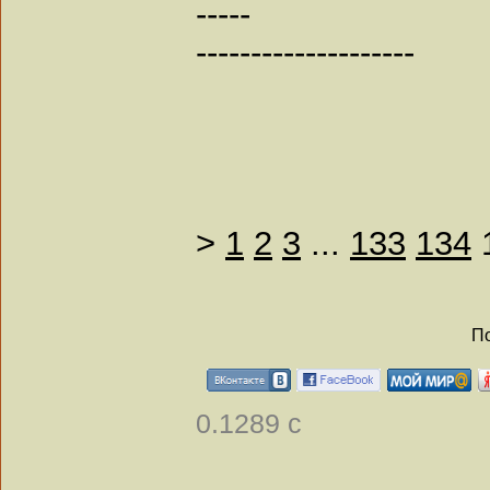
-----
--------------------
>
1
2
3
...
133
134
По
0.1289 с