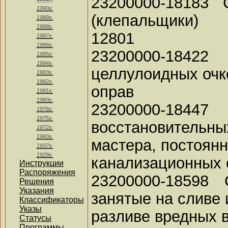
23200000-18183
1990г.
(клепальщики)
1989г.
1988г.
12801
1987г.
1986г.
23200000-18422
1985г.
1984г.
целлулоидных очк
1983г.
1982г.
оправ
1981г.
1980г.
23200000-1844
1976г.
1975г.
восстановительны
1972г.
1960г.
мастера, постоян
1937г.
1929г.
канализационных 
Инструкции
Распоряжения
23200000-18598
Решения
Указания
занятые на сливе 
Классификаторы
Указы
разливе вредных 
Статусы
Программы