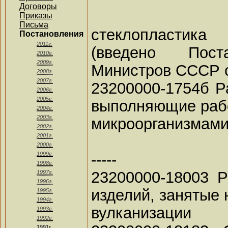
Договоры
Приказы
Письма
стеклопластика
Постановления
2011г.
(введено Пост
2010г.
2009г.
Министров СССР от
2008г.
2007г.
23200000-1754б Р
2006г.
2005г.
выполняющие раб
2004г.
2003г.
микроорганизмами 
2002г.
2001г.
2000г.
-----
1999г.
1998г.
23200000-18003 
1997г.
1996г.
изделий, занятые 
1995г.
1994г.
вулканизации
1993г.
1992г.
1991г.