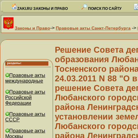
ZAKI.RU ЗАКОНЫ И ПРАВО
ПОИСК ПО САЙТУ
->
->
Законы и Право
Правовые акты Санкт-Петербурга
Решение Совета де
образования Любан
Тосненского района
Правовые акты
24.03.2011 N 88 "О
международные
решение Совета деп
Правовые акты
Любанского городс
Российской
Федерации
района Ленинградс
Правовые акты
установлении земе
СССР
Любанского городс
Правовые акты
района Ленинградс
Москвы