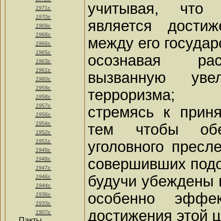
учитывая, что
1971г.
1970г.
является достиж
1969г.
1968г.
между его государ
1966г.
1965г.
осознавая рас
1963г.
1961г.
вызванную уве
1960г.
1959г.
терроризма;
1958г.
1957г.
стремясь к прин
1956г.
1954г.
тем чтобы обес
1952г.
уголовного пресл
1951г.
1949г.
совершивших подо
1948г.
1947г.
будучи убеждены в
1946г.
1944г.
особенно эффе
1936г.
1933г.
достижения этой ц
1907г.
Пакты