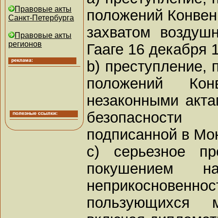
Правовые акты
положений Конвен
Санкт-Петербурга
захватом воздуш
Правовые акты
регионов
Гааге 16 декабря 1
b) преступление,
положений Ко
незаконными акта
безопасности 
подписанной в Мон
c) серьезное пр
покушением н
неприкосновенн
пользующихся м