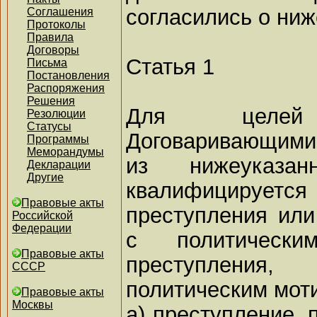
согласились о ни
Соглашения
Протоколы
Правила
Договоры
Статья 1
Письма
Постановления
Распоряжения
Решения
Для целе
Резолюции
Статусы
Договаривающими
Программы
Меморандумы
из нижеуказа
Декларации
Другие
квалифицируется 
Правовые акты
преступления или
Российской
Федерации
с политически
Правовые акты
преступлени
СССР
политическим мот
Правовые акты
Москвы
a) преступление,