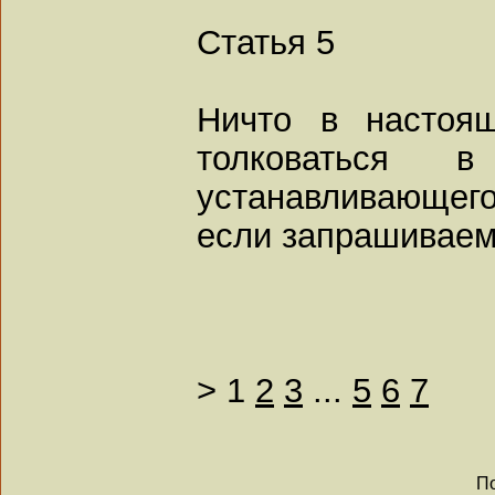
Статья 5
Ничто в настоя
толковаться в
устанавливающего
если запрашивае
>
1
2
3
...
5
6
7
По