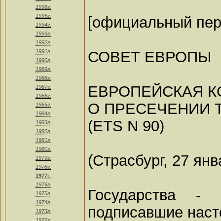
1996г.
1995г.
[официальный пер
1994г.
1993г.
1992г.
СОВЕТ ЕВРОПЫ
1991г.
1990г.
1989г.
1988г.
ЕВРОПЕЙСКАЯ 
1987г.
1986г.
О ПРЕСЕЧЕНИИ 
1985г.
1984г.
(ETS N 90)
1983г.
1982г.
1981г.
1980г.
(Страсбург, 27 янв
1979г.
1978г.
1977г.
1976г.
Государства -
1975г.
1974г.
подписавшие нас
1973г.
1972г.