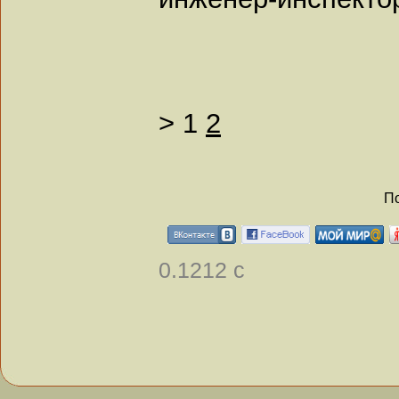
>
1
2
По
0.1212 с