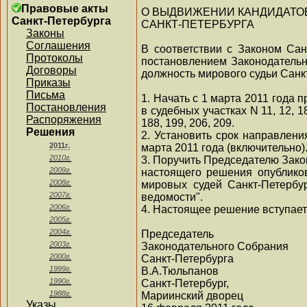
Правовые акты
О ВЫДВИЖЕНИИ КАНДИДАТО
Санкт-Петербурга
САНКТ-ПЕТЕРБУРГА
Законы
Соглашения
В соответствии с Законом Сан
Протоколы
постановлением Законодательн
Договоры
должность мирового судьи Санк
Приказы
Письма
1. Начать с 1 марта 2011 года
Постановления
в судебных участках N 11, 12, 18,
Распоряжения
188, 199, 206, 209.
Решения
2. Установить срок направлен
2011г.
марта 2011 года (включительно)
2010г.
3. Поручить Председателю Зако
2009г.
настоящего решения опублико
2008г.
мировых судей Санкт-Петербур
2007г.
ведомости".
2006г.
4. Настоящее решение вступает 
2005г.
2004г.
Председатель
2003г.
Законодательного Собрания
2000г.
Санкт-Петербурга
1999г.
В.А.Тюльпанов
1990г.
Санкт-Петербург,
1988г.
Мариинский дворец
Указы