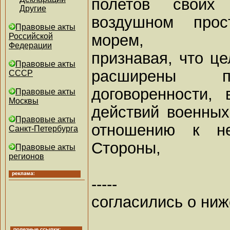
полетов своих
Другие
воздушном прос
Правовые акты
морем,
Российской
Федерации
признавая, что ц
Правовые акты
расширены пу
СССР
договоренности, 
Правовые акты
Москвы
действий военных
Правовые акты
отношению к н
Санкт-Петербурга
Стороны,
Правовые акты
регионов
-----
согласились о ни