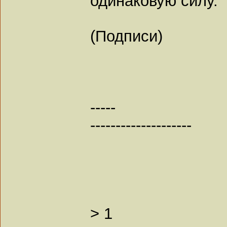
одинаковую силу.
(Подписи)
-----
--------------------
>
1