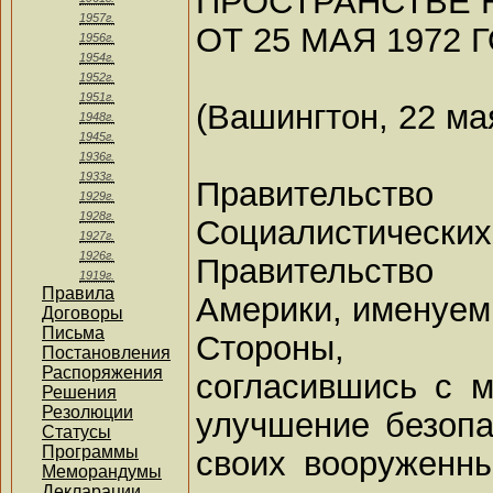
ПРОСТРАНСТВЕ 
1957г.
ОТ 25 МАЯ 1972 
1956г.
1954г.
1952г.
1951г.
(Вашингтон, 22 ма
1948г.
1945г.
1936г.
1933г.
Правительст
1929г.
1928г.
Социалистич
1927г.
1926г.
Правительств
1919г.
Правила
Америки, именуем
Договоры
Письма
Стороны,
Постановления
Распоряжения
согласившись с 
Решения
Резолюции
улучшение безопа
Статусы
Программы
своих вооруженн
Меморандумы
Декларации