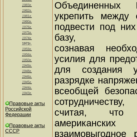
Объединенных
1983г.
1982г.
укрепить между 
1981г.
1980г.
подвести под ни
1976г.
1975г.
базу,
1974г.
1972г.
сознавая необх
1959г.
1956г.
усилия для предо
1950г.
1949г.
для создания у
1948г.
1946г.
разрядке напряже
1945г.
всеобщей безопа
1944г.
1943г.
сотрудничеству,
Правовые акты
Российской
считая, что 
Федерации
американск
Правовые акты
взаимовыгодное 
СССР