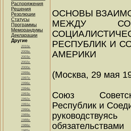
Распоряжения
Решения
ОСНОВЫ ВЗАИМ
Резолюции
Статусы
МЕЖДУ СО
Программы
Меморандумы
СОЦИАЛИСТИЧЕ
Декларации
Другие
РЕСПУБЛИК И 
2010г.
АМЕРИКИ
2009г.
2003г.
2002г.
2000г.
(Москва, 29 мая 19
1999г.
1997г.
1996г.
1994г.
Союз Советск
1993г.
1992г.
Республик и Соед
1991г.
1990г.
руководствуя
1989г.
1988г.
обязательствами
1986г.
1985г.