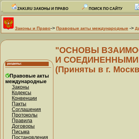
ZAKI.RU ЗАКОНЫ И ПРАВО
ПОИСК ПО САЙТУ
->
->
Законы и Право
Правовые акты международные
Д
"ОСНОВЫ ВЗАИМО
И СОЕДИНЕННЫМИ
(Приняты в г. Москв
Правовые акты
международные
Законы
Кодексы
Конвенции
Пакты
Соглашения
Протоколы
Правила
Договоры
Письма
Постановления