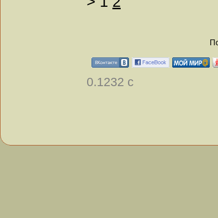
>
1
2
По
0.1232 с