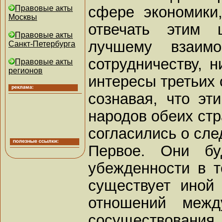
сфере экономики,
Правовые акты
Москвы
отвечать этим 
Правовые акты
лучшему взаим
Санкт-Петербурга
сотрудничеству, 
Правовые акты
регионов
интересы третьих 
сознавая, что эт
народов обеих стр
согласились о сл
Первое. Они бу
убежденности в т
существует иной
отношений межд
сосуществования