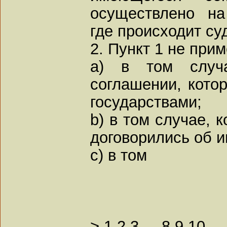
осуществлено на
где происходит су
2. Пункт 1 не при
a) в том случ
соглашении, кото
государствами;
b) в том случае, 
договорились об и
c) в том
>
1
2
3
...
8
9
10