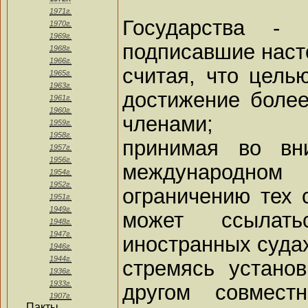
1971г.
Государства -
1970г.
1969г.
подписавшие нас
1968г.
1966г.
считая, что цель
1965г.
1963г.
достижение более
1961г.
1960г.
членами;
1959г.
1958г.
принимая во вн
1957г.
1956г.
международно
1954г.
1952г.
ограничению тех с
1951г.
1949г.
может ссылат
1948г.
1947г.
иностранных суда
1946г.
1944г.
стремясь устано
1936г.
1933г.
другом совмест
1907г.
Пакты