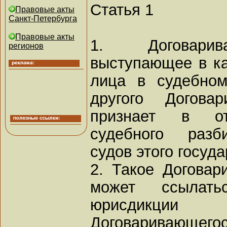
Статья 1
Правовые акты
Санкт-Петербурга
Правовые акты
1. Договарив
регионов
выступающее в ка
лица в судебном
другого Договар
признает в от
судебного разб
судов этого госуда
2. Такое Договар
может ссылат
юрисдикции
Договаривающегос