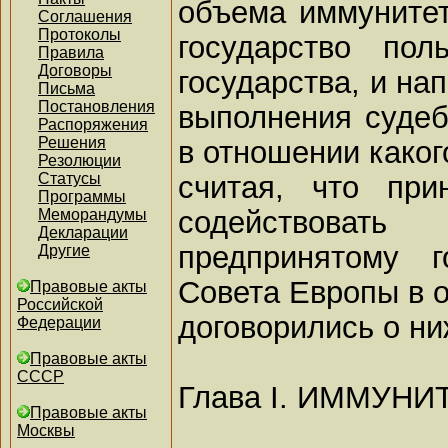
объема иммунитет
Соглашения
Протоколы
государство пол
Правила
Договоры
государства, и на
Письма
Постановления
выполнения суде
Распоряжения
Решения
в отношении каког
Резолюции
считая, что при
Статусы
Программы
содействоват
Меморандумы
Декларации
предпринятому г
Другие
Совета Европы в о
Правовые акты
Российской
договорились о н
Федерации
Правовые акты
СССР
Глава I. ИММУН
Правовые акты
Москвы