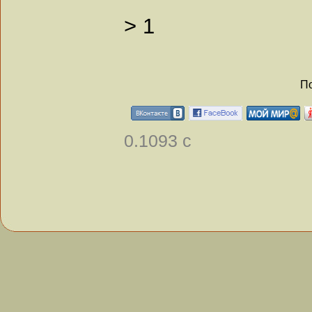
>
1
По
0.1093 с