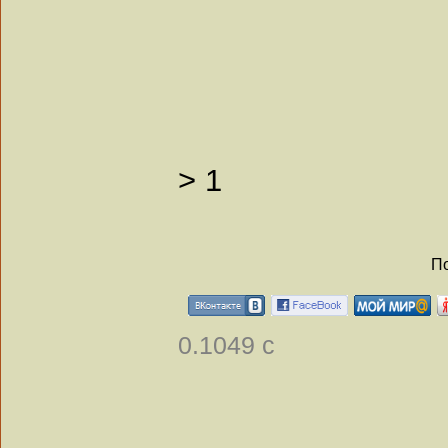
>
1
По
0.1049 с