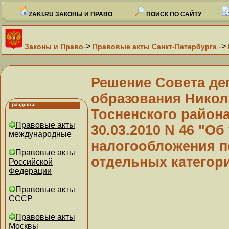
ZAKI.RU ЗАКОНЫ И ПРАВО
ПОИСК ПО САЙТУ
->
->
Законы и Право
Правовые акты Санкт-Петербурга
Решение Совета де
образования Никол
Тосненского района
Правовые акты
30.03.2010 N 46 "О
международные
налогообложения п
Правовые акты
отдельных категор
Российской
Федерации
Правовые акты
СССР
Правовые акты
Москвы