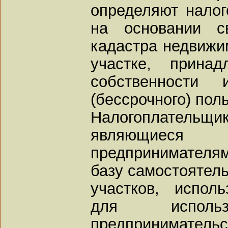
определяют налог
на основании св
кадастра недвижи
участке, прин
собственности 
(бессрочного) пол
Налогоплательщ
являющиеся
предпринимателя
базу самостоятел
участков, испол
для испол
предпринимател