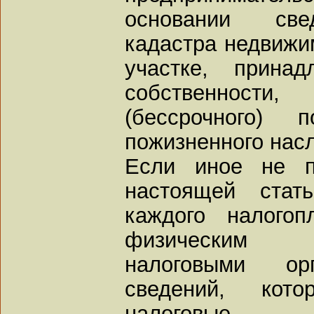
основании свед
кадастра недвижи
участке, прин
собственност
(бессрочного) 
пожизненного нас
Если иное не п
настоящей стат
каждого налогоп
физическим л
налоговыми о
сведений, кот
налоговые 