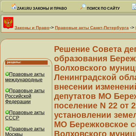
ZAKI.RU ЗАКОНЫ И ПРАВО
ПОИСК ПО САЙТУ
->
->
Законы и Право
Правовые акты Санкт-Петербурга
Решение Совета де
образования Береж
Волховского муниц
Правовые акты
Ленинградской обла
международные
внесении изменени
Правовые акты
депутатов МО Бере
Российской
Федерации
поселение N 22 от 
Правовые акты
установлении земе
СССР
МО Бережковское с
Правовые акты
Волховского муниц
Москвы