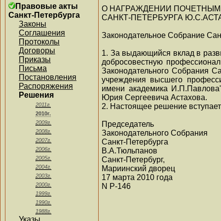
Правовые акты
О НАГРАЖДЕНИИ ПОЧЕТНЫМ
Санкт-Петербурга
САНКТ-ПЕТЕРБУРГА Ю.С.АСТ
Законы
Соглашения
Законодательное Собрание Сан
Протоколы
Договоры
1. За выдающийся вклад в разв
Приказы
добросовестную профессиональ
Письма
Законодательного Собрания Са
Постановления
учреждения высшего професси
Распоряжения
имени академика И.П.Павлова"
Решения
Юрия Сергеевича Астахова.
2011г.
2. Настоящее решение вступает 
2010г.
2009г.
Председатель
2008г.
Законодательного Собрания
2007г.
Санкт-Петербурга
2006г.
В.А.Тюльпанов
2005г.
Санкт-Петербург,
2004г.
Мариинский дворец
2003г.
17 марта 2010 года
2000г.
N Р-146
1999г.
1990г.
1988г.
Указы