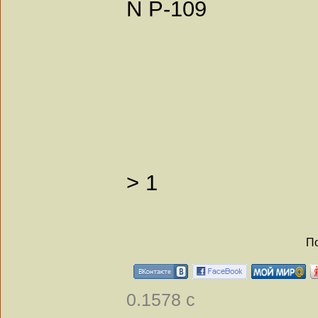
N Р-109
>
1
По
0.1578 с