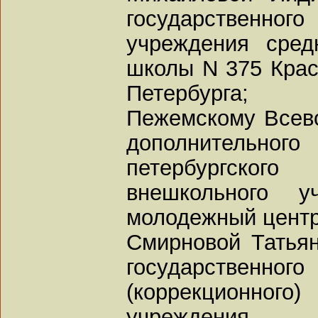
государственног
учреждения сред
школы N 375 Крас
Петербурга;
Пежемскому Всево
дополнительно
петербургско
внешкольного уч
молодежный центр 
Смирновой Татьян
государстве
(коррекционно
учреждения