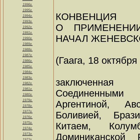
1996г.
1995г.
КОНВЕНЦИЯ
1994г.
1993г.
О ПРИМЕНЕНИ
1992г.
1991г.
НАЧАЛ ЖЕНЕВСК
1990г.
1989г.
1988г.
1987г.
(Гаага, 18 октября
1986г.
1985г.
1984г.
1983г.
заключенная
1982г.
1981г.
Соединенным
1980г.
1979г.
Аргентиной, Авс
1978г.
1977г.
Боливией, Брази
1976г.
Китаем, Колум
1975г.
1974г.
Доминиканской Р
1973г.
1972г.