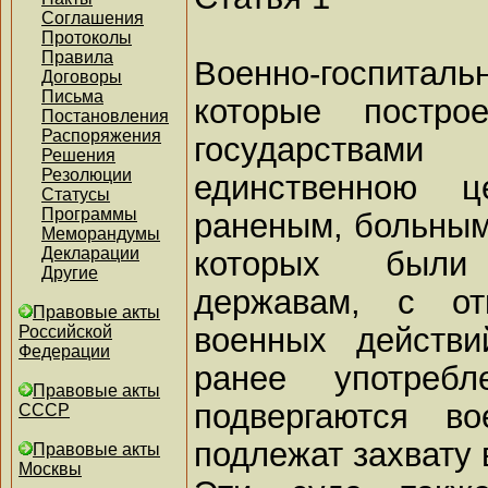
Соглашения
Протоколы
Правила
Военно-госпитал
Договоры
Письма
которые постро
Постановления
Распоряжения
государствам
Решения
Резолюции
единственною 
Статусы
Программы
раненым, больным
Меморандумы
Декларации
которых был
Другие
державам, с о
Правовые акты
военных действи
Российской
Федерации
ранее употре
Правовые акты
подвергаются в
СССР
подлежат захвату 
Правовые акты
Москвы