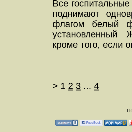
Все госпитальные 
поднимают однов
флагом белый ф
установленный Ж
кроме того, если о
>
1
2
3
...
4
По