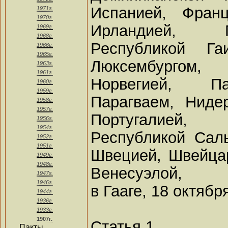
Испанией, Франц
1971г.
1970г.
Ирландией, Г
1969г.
1968г.
Республикой Га
1966г.
1965г.
Люксембургом, 
1963г.
1961г.
Норвегией, Па
1960г.
1959г.
Парагваем, Ниде
1958г.
1957г.
Португалией,
1956г.
1954г.
Республикой Сал
1952г.
1951г.
Швецией, Швейцар
1949г.
1948г.
Венесуэлой,
1947г.
1946г.
в Гааге, 18 октябр
1944г.
1936г.
1933г.
1907г.
Статья 1
Пакты