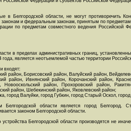
я Российской Федерации и субъектов Российской Федераци
е в Белгородской области, не могут противоречить Кон
законам и федеральным законам, принятым по предметам
рации по предметам совместного ведения Российской Фе
бласти в пределах административных границ, установленн
 года, является неотъемлемой частью территории Российс
и входят:
кий район, Борисовский район, Валуйский район, Вейделев
кий район, Ивнянский район, Корочанский район, Красн
, Новооскольский район, Прохоровский район, Ракитя
ский район, Шебекинский район, Яковлевский район;
ка, город Валуйки, город Губкин, город Старый Оскол, горо
м Белгородской области является город Белгород. Ст
ивается законом Белгородской области.
 устройства Белгородской области производятся не иначе