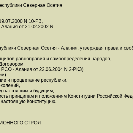
еспублики Северная Осетия
19.07.2000 N 10-РЗ,
 Алания от 21.02.2002 N
блики Северная Осетия - Алания, утверждая права и своб
нципов равноправия и самоопределения народов,
Договором,
 РСО - Алания от 22.06.2004 N 2-РКЗ)
ии)
чие и процветание республики,
околений,
ед настоящим и будущим,
сть принципам и положениям Конституции Российской Фед
 настоящую Конституцию.
ЦИОННОГО СТРОЯ