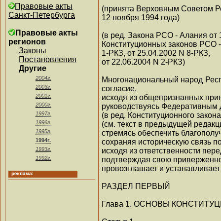
Правовые акты
(принята Верховным Советом Р
Санкт-Петербурга
12 ноября 1994 года)
Правовые акты
(в ред. Закона РСО - Алания от 
регионов
Конституционных законов РСО -
Законы
1-РКЗ, от 25.04.2002 N 8-РКЗ,
Постановления
от 22.06.2004 N 2-РКЗ)
Другие
2004г.
Многонациональный народ Респу
2003г.
согласие,
2001г.
исходя из общепризнанных при
2000г.
руководствуясь Федеративным 
1997г.
(в ред. Конституционного закона
1996г.
(см. текст в предыдущей редакц
1995г.
стремясь обеспечить благополу
1994г.
сохраняя историческую связь п
1993г.
исходя из ответственности пер
1992г.
подтверждая свою приверженно
провозглашает и устанавливает
РАЗДЕЛ ПЕРВЫЙ
Глава 1. ОСНОВЫ КОНСТИТУ