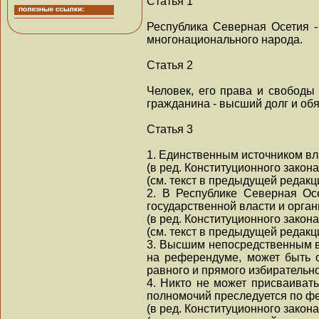
Статья 1
Республика Северная Осетия -
многонационального народа.
Статья 2
Человек, его права и свободы
гражданина - высший долг и об
Статья 3
1. Единственным источником вл
(в ред. Конституционного закона
(см. текст в предыдущей редакц
2. В Республике Северная Ос
государственной власти и орга
(в ред. Конституционного закона
(см. текст в предыдущей редакц
3. Высшим непосредственным 
на референдуме, может быть 
равного и прямого избирательн
4. Никто не может присваиват
полномочий преследуется по ф
(в ред. Конституционного закона