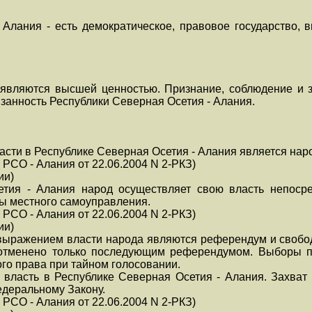
 Алания - есть демократическое, правовое государство
 являются высшей ценностью. Признание, соблюдение и 
язанность Республики Северная Осетия - Алания.
асти в Республике Северная Осетия - Алания является нар
 РСО - Алания от 22.06.2004 N 2-РКЗ)
ии)
етия - Алания народ осуществляет свою власть непосре
ны местного самоуправления.
 РСО - Алания от 22.06.2004 N 2-РКЗ)
ии)
выражением власти народа являются референдум и свобо
отменено только последующим референдумом. Выборы п
ого права при тайном голосовании.
ь власть в Республике Северная Осетия - Алания. Захват
едеральному Закону.
 РСО - Алания от 22.06.2004 N 2-РКЗ)