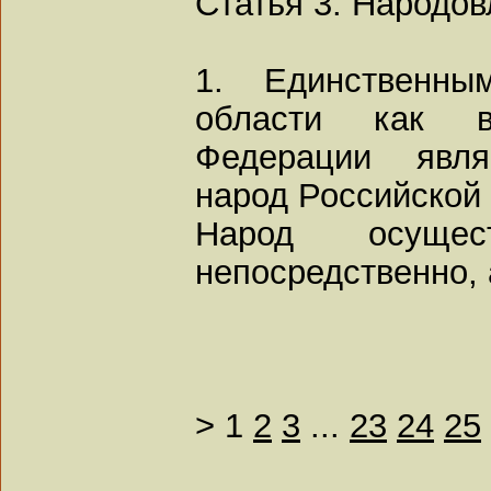
Статья 3. Народов
1. Единственны
области как в
Федерации явля
народ Российской
Народ осущес
непосредственно, 
>
1
2
3
...
23
24
25