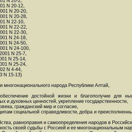
001 N 20-2,
001 N 20-12,
2001 N 20-20,
2001 N 20-28,
001 N 22-10,
2001 N 22-22,
2001 N 22-30,
2001 N 24-18,
2001 N 24-50,
2001 N 24-100,
.2001 N 25-7,
2001 N 25-14,
2001 N 25-24,
002 N 4-44,
03 N 15-13)
и многонационального народа Республики Алтай,
 обеспечение достойной жизни и благополучие для ны
ых и духовных ценностей, укрепление государственности,
века, гражданский мир и согласие,
ипам социальной справедливости, добра и преисполненн
йства, равноправия и самоопределения народов в Российс
ость своей судьбы с Россией и ее многонациональным на