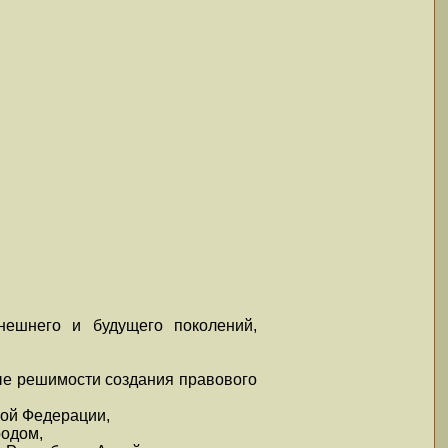
нешнего и будущего поколений,
ые решимости создания правового
кой Федерации,
родом,