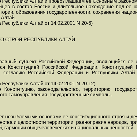
 Республики Алтай и провозглашаем ее Основным Законом
цев в состав России и длительное нахождение под ее ю
тории, образования государственности, сохранения нацио
 Алтай.
 Республики Алтай от 14.02.2001 N 20-6)
О СТРОЯ РЕСПУБЛИКИ АЛТАЙ
равный субъект Российской Федерации, являющийся ее с
тся Конституцией Российской Федерации, Конституцией
у согласию Российской Федерации и Республики Алтай
 Республики Алтай от 14.02.2001 N 20-12)
 Конституцию, законодательство, территорию, государс
ного самоуправления, государственные символы.
ет незыблемыми основами ее конституционного строя и де
нства и целостности территории, равноправия народов, пр
й, гармонии общечеловеческих и национальных ценностей.