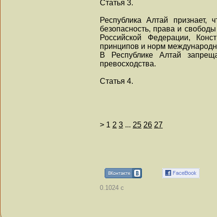
Статья 3.
Республика Алтай признает, ч
безопасность, права и свободы
Российской Федерации, Конс
принципов и норм международн
В Республике Алтай запрещае
превосходства.
Статья 4.
>
1
2
3
...
25
26
27
0.1024 с