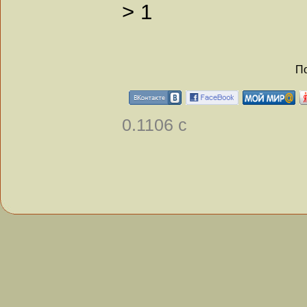
>
1
По
0.1106 с