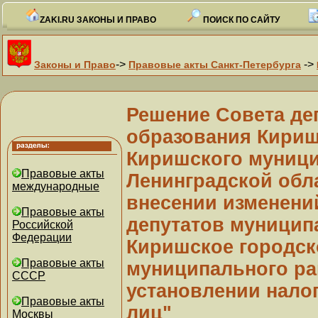
ZAKI.RU ЗАКОНЫ И ПРАВО
ПОИСК ПО САЙТУ
->
->
Законы и Право
Правовые акты Санкт-Петербурга
Решение Совета де
образования Кириш
Киришского муници
Правовые акты
Ленинградской облас
международные
внесении изменени
Правовые акты
депутатов муницип
Российской
Федерации
Киришское городск
Правовые акты
муниципального рай
СССР
установлении нало
Правовые акты
лиц"
Москвы