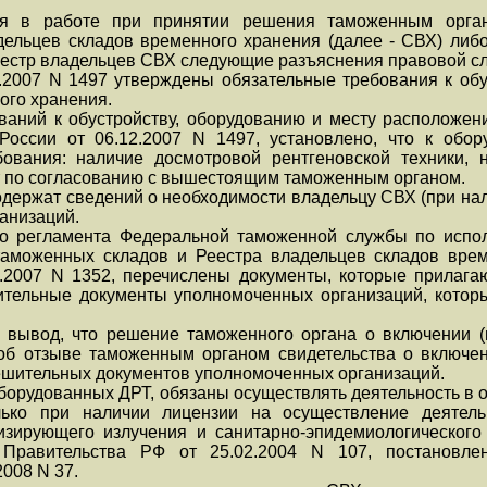
я в работе при принятии решения таможенным орган
дельцев складов временного хранения (далее - СВХ) ли
Реестр владельцев СВХ следующие разъяснения правовой с
.2007 N 1497 утверждены обязательные требования к обу
ого хранения.
ований к обустройству, оборудованию и месту расположен
оссии от 06.12.2007 N 1497, установлено, что к обо
ования: наличие досмотровой рентгеновской техники, н
т по согласованию с вышестоящим таможенным органом.
одержат сведений о необходимости владельцу СВХ (при на
анизаций.
го регламента Федеральной таможенной службы по испо
таможенных складов и Реестра владельцев складов врем
.2007 N 1352, перечислены документы, которые прилага
ительные документы уполномоченных организаций, котор
 вывод, что решение таможенного органа о включении (
об отзыве таможенным органом свидетельства о включе
решительных документов уполномоченных организаций.
борудованных ДРТ, обязаны осуществлять деятельность в 
лько при наличии лицензии на осуществление деятель
изирующего излучения и санитарно-эпидемиологического
 Правительства РФ от 25.02.2004 N 107, постановлен
2008 N 37.