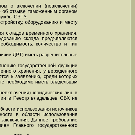
ом о включении (невключении)
бо об отзыве таможенным органом
лужбы СЗТУ.
стройству, оборудованию и месту
ия складов временного хранения,
рудованию склада предъявляются
еобходимость, количество и тип
личии ДРТ) иметь разрешительные
лнению государственной функции
енного хранения, утвержденного
ются к заявлению, среди которых
ые необходимо иметь владельцам
невключении) юридических лиц в
нии в Реестр владельцев СВХ не
области использования источников
ности в области использования
 заключения. Данное требование
ием Главного государственного