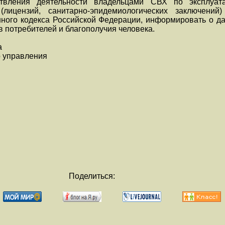
твления деятельности владельцами СВХ по эксплуат
(лицензий, санитарно-эпидемиологических заключени
енного кодекса Российской Федерации, информировать о 
в потребителей и благополучия человека.
а
 управления
Поделиться: