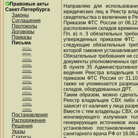
Правовые акты
Направляю для использовани
Санкт-Петербурга
юридических лиц в Реестр вла
Законы
свидетельства о включении в 
Соглашения
Приказом ФТС России от 06.12
Протоколы
расположения складов временн
Договоры
Пп. в) п. 3 обязательных треб
Приказы
утвержденных приказом ФТС Р
Письма
следующие обязательные треб
2011г.
которой таможня устанавливае
2010г.
Обязательные требования не с
2009г.
документы уполномоченных орг
2008г.
В пункте 35 Административно
2006г.
ведения Реестра владельцев 
2005г.
приказом ФТС России от 31.10
2004г.
также не упоминаются разреш
2003г.
складов, оборудованных ДРТ.
2002г.
Таким образом, можно сделать
1999г.
Реестр владельцев СВХ либо 
1996г.
зависит от наличия у лица раз
1995г.
Вместе с тем владельцы СВХ, о
Постановления
ионизирующего излучения то
Распоряжения
генерирующих источников ион
Решения
установлено постановлением
Указы
санитарного врача РФ от 16.06.
Статусы