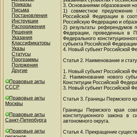
Приказы
3. Основаниями образования но
Письма
1) совместное предложение 
Постановления
Российской Федерации в соот
Инструкции
Российскую Федерацию и образо
Распоряжения
2) результаты референдумов п
Решения
Федерации, проведенных в П
Указания
Федерального конституционног
Классификаторы
субъекта Российской Федерации
Указы
4. Новый субъект Российской Ф
Статусы
Программы
Статья 2. Наименование и стат
Положения
Другие
1. Новый субъект Российской Ф
2. Наименование нового субъ
Правовые акты
Конституции Российской Федера
СССР
3. Новый субъект Российской Фе
Правовые акты
Статья 3. Границы Пермского к
Москвы
Границы Пермского края сов
Правовые акты
конституционного закона в 
Санкт-Петербурга
автономного округа.
Правовые акты
Статья 4. Прекращение существ
регионов