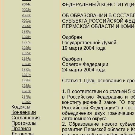
ФЕДЕРАЛЬНЫЙ КОНСТИТУЦИ
2004г.
2003г.
ОБ ОБРАЗОВАНИИ В СОСТАВ
2002г.
СУБЪЕКТА РОССИЙСКОЙ ФЕД
2001г.
ПЕРМСКОЙ ОБЛАСТИ И КОМИ
2000г.
1999г.
Одобрен
1998г.
Государственной Думой
1997г.
19 марта 2004 года
1996г.
1995г.
Одобрен
1994г.
Советом Федерации
1993г.
24 марта 2004 года
1992г.
1991г.
Статья 1. Цель, основания и ср
1990г.
1988г.
1. В соответствии со статьей 5
1981г.
в Российскую Федерацию и об
1978г.
конституционный закон "О по
1930г.
Кодексы
Российской Федерации") в сос
Конвенции
объединения двух граничащих
Соглашения
автономного округа.
Протоколы
2. Образование нового субъе
Правила
развития Пермской области и 
Договоры
указанных субъектах Российско