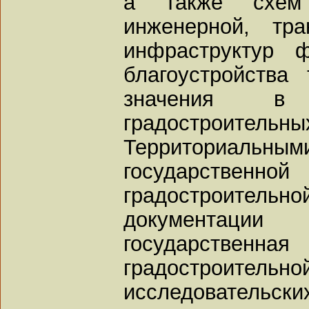
а также схем
инженерной, тр
инфраструктур 
благоустройства
значения в
градостроительны
Территориа
государств
градостроит
документац
государств
градостроительн
исследовательских