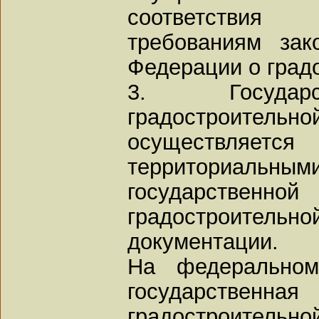
соответствия
требованиям зак
Федерации о град
3. Государс
градостроите
осуществляе
территориа
государств
градостроит
документации.
На федеральном
государств
градостроите