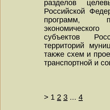
разделов целев
Российской Феде
программ, п
экономическог
субъектов Ро
территорий муни
также схем и прое
транспортной и с
>
1
2
3
...
4