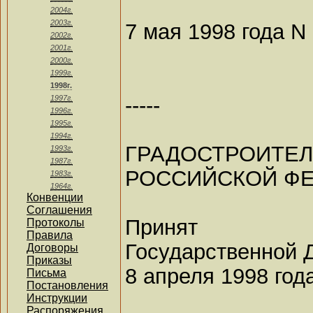
2004г.
2003г.
7 мая 1998 года N
2002г.
2001г.
2000г.
1999г.
1998г.
-----
1997г.
1996г.
1995г.
1994г.
ГРАДОСТРО
1993г.
1987г.
РОССИЙСКОЙ Ф
1983г.
1964г.
Конвенции
Соглашения
Принят
Протоколы
Правила
Государственной 
Договоры
Приказы
8 апреля 1998 год
Письма
Постановления
Инструкции
Распоряжения