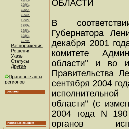
ОБЛАСТИ
1996г.
1995г.
1994г.
В соответств
1992г.
1990г.
Губернатора Лен
1988г.
1986г.
декабря 2001 год
1978г.
Распоряжения
комитете Админ
Решения
Указы
области" и во и
Статусы
Другие
Правительства Ле
Правовые акты
сентября 2004 год
регионов
исполнительной
области" (с изме
2004 года N 190
органов исп