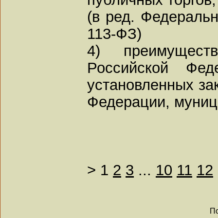
(в ред. Федеральн
113-ФЗ)
4) преимущест
Российской Фед
установленных за
Федерации, муниц
>
1
2
3
...
10
11
12
По