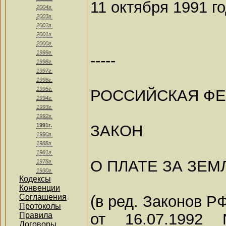
11 октября 1991 г
2004г.
2003г.
2002г.
2001г.
2000г.
1999г.
-----
1998г.
1997г.
1996г.
1995г.
РОССИЙСКАЯ Ф
1994г.
1993г.
1992г.
ЗАКОН
1991г.
1990г.
1988г.
1981г.
О ПЛАТЕ ЗА ЗЕ
1978г.
1930г.
Кодексы
Конвенции
(в ред. Законов РФ
Соглашения
Протоколы
от 16.07.1992 
Правила
Договоры