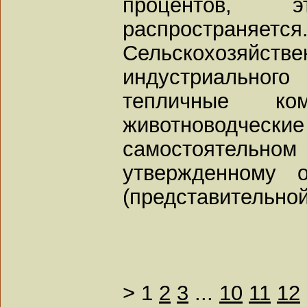
процентов,
распространяется
Сельскохозяй
индустриальног
тепличные ком
животноводчески
самостоятельно
утвержденному о
(представительной
>
1
2
3
...
10
11
12