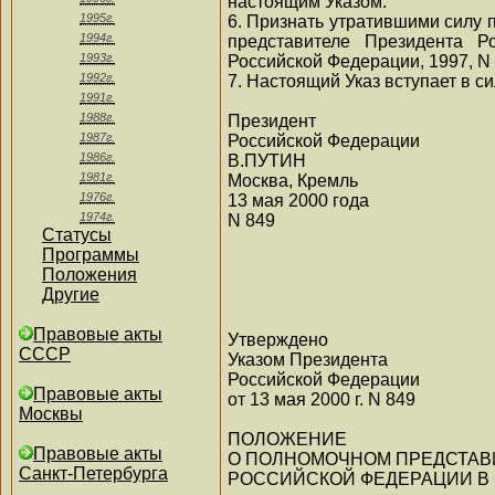
настоящим Указом.
1995г.
6. Признать утратившими силу п
1994г.
представителе Президента Р
1993г.
Российской Федерации, 1997, N 2
1992г.
7. Настоящий Указ вступает в си
1991г.
1988г.
Президент
1987г.
Российской Федерации
1986г.
В.ПУТИН
1981г.
Москва, Кремль
1976г.
13 мая 2000 года
1974г.
N 849
Статусы
Программы
Положения
Другие
Правовые акты
Утверждено
СССР
Указом Президента
Российской Федерации
Правовые акты
от 13 мая 2000 г. N 849
Москвы
ПОЛОЖЕНИЕ
Правовые акты
О ПОЛНОМОЧНОМ ПРЕДСТАВ
Санкт-Петербурга
РОССИЙСКОЙ ФЕДЕРАЦИИ В