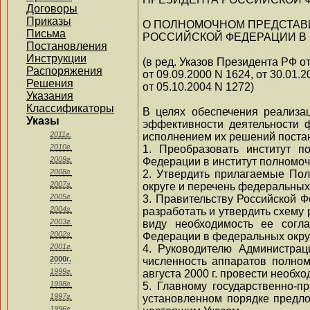
Договоры
Приказы
О ПОЛНОМОЧНОМ ПРЕДСТАВ
Письма
РОССИЙСКОЙ ФЕДЕРАЦИИ В
Постановления
Инструкции
(в ред. Указов Президента РФ от
Распоряжения
от 09.09.2000 N 1624, от 30.01.2
Решения
от 05.10.2004 N 1272)
Указания
Классификаторы
В целях обеспечения реализа
Указы
эффективности деятельности 
2011г.
исполнением их решений поста
2010г.
1. Преобразовать институт п
2009г.
Федерации в институт полномоч
2008г.
2. Утвердить прилагаемые По
2007г.
округе и перечень федеральных
2005г.
3. Правительству Российской 
2004г.
разработать и утвердить схему
2003г.
виду необходимость ее согл
2002г.
Федерации в федеральных окру
2001г.
4. Руководителю Администрац
2000г.
численность аппаратов полно
1999г.
августа 2000 г. провести необ
1998г.
5. Главному государственно-
1997г.
установленном порядке предло
1996г.